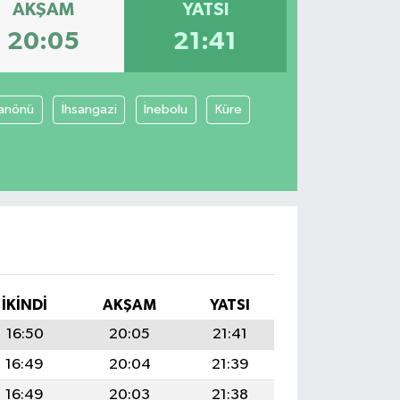
AKŞAM
YATSI
20:05
21:41
anönü
İhsangazi
İnebolu
Küre
I
İKINDI
AKŞAM
YATSI
16:50
20:05
21:41
16:49
20:04
21:39
16:49
20:03
21:38