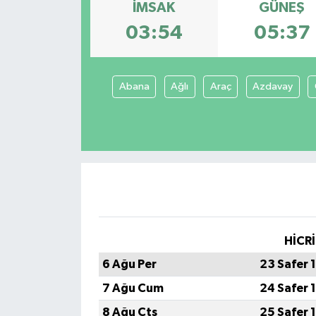
İMSAK
GÜNEŞ
Spor
03:54
05:37
Teknoloji
Abana
Ağlı
Araç
Azdavay
Tokat Haberleri
Yaşam
HİCRİ
6 Ağu Per
23 Safer 
7 Ağu Cum
24 Safer 
8 Ağu Cts
25 Safer 