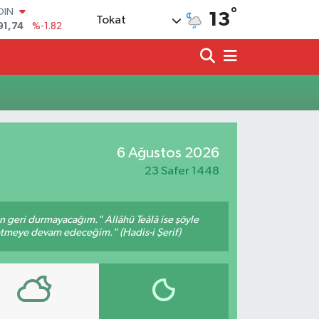
°
OIN
13
Tokat
91,74
%-1.82
AR
3620
%0.02
O
8690
%0.19
LİN
0380
%0.18
TIN
2,09000
%0.19
6 Ağustos 2026
100
98,00
%0
23 Safer 1448
an geri durmayacağım." Allâhü Teâlâ ise şöyle
fetmeye devam edeceğim." (Hadis-i Şerif)