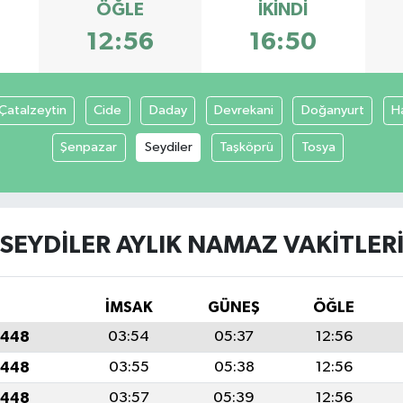
ÖĞLE
İKINDI
12:56
16:50
Çatalzeytin
Cide
Daday
Devrekani
Doğanyurt
H
Şenpazar
Seydiler
Taşköprü
Tosya
SEYDILER AYLIK NAMAZ VAKITLER
İMSAK
GÜNEŞ
ÖĞLE
1448
03:54
05:37
12:56
1448
03:55
05:38
12:56
1448
03:57
05:39
12:56