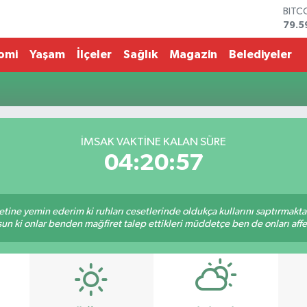
BITC
79.5
DOL
45,4
omi
Yaşam
İlçeler
Sağlık
Magazin
Belediyeler
EUR
53,3
STER
61,6
G.AL
686
İMSAK VAKTİNE KALAN SÜRE
BİST
04:20:57
14.5
tine yemin ederim ki ruhları cesetlerinde oldukça kullarını saptırmakt
un ki onlar benden mağfiret talep ettikleri müddetçe ben de onları af