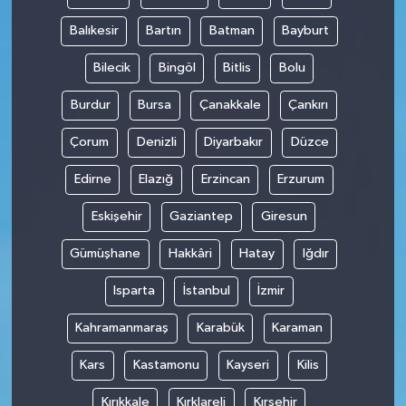
Balıkesir
Bartın
Batman
Bayburt
Bilecik
Bingöl
Bitlis
Bolu
Burdur
Bursa
Çanakkale
Çankırı
Çorum
Denizli
Diyarbakır
Düzce
Edirne
Elazığ
Erzincan
Erzurum
Eskişehir
Gaziantep
Giresun
Gümüşhane
Hakkâri
Hatay
Iğdır
Isparta
İstanbul
İzmir
Kahramanmaraş
Karabük
Karaman
Kars
Kastamonu
Kayseri
Kilis
Kırıkkale
Kırklareli
Kırşehir