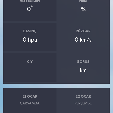
HISSEDILEN
NEM
°
0
%
BASINÇ
RÜZGAR
0
0
hpa
km/s
ÇIY
GÖRÜŞ
km
21 OCAK
22 OCAK
ÇARŞAMBA
PERŞEMBE