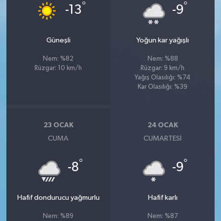
°
°
-13
-9
Güneşli
Yoğun kar yağışlı
Nem: %82
Nem: %88
Rüzgar: 10 km/h
Rüzgar: 9 km/h
Yağış Olasılığı: %74
Kar Olasılığı: %39
23 OCAK
24 OCAK
CUMA
CUMARTESI
°
°
-8
-9
Hafif dondurucu yağmurlu
Hafif karlı
Nem: %89
Nem: %87