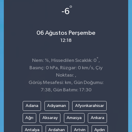
°
-6
Spor
Teknoloji
06 Ağustos Perşembe
Tokat Haberleri
12:18
Yaşam
°
Nem: %, Hissedilen Sıcaklık: 0
,
Basınç: 0 hPa, Rüzgar: 0 km/s, Çiy
Noktası: ,
Görüş Mesafesi: km, Gün Doğumu:
7:38, Gün Batımı: 17:30
Adana
Adıyaman
Afyonkarahisar
Ağrı
Aksaray
Amasya
Ankara
Antalya
Ardahan
Artvin
Aydın