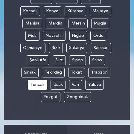
Kocaeli
Konya
Kütahya
Malatya
Manisa
Mardin
Mersin
Muğla
Muş
Nevşehir
Niğde
Ordu
Osmaniye
Rize
Sakarya
Samsun
Şanlıurfa
Siirt
Sinop
Sivas
Şırnak
Tekirdağ
Tokat
Trabzon
Tunceli
Uşak
Van
Yalova
Yozgat
Zonguldak