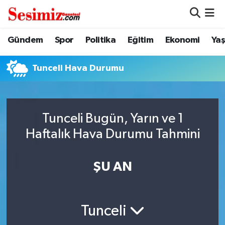
Dünya
Nöbetçi Eczaneler
Gündem
Spor
Politika
Eğitim
Ekonomi
Ya
Eğitim
Hava Durumu
Tunceli Hava Durumu
Ekonomi
Namaz Vakitleri
Genel
Trafik Durumu
Tunceli Bugün, Yarın ve 1
Haftalık Hava Durumu Tahmini
Gündem
Süper Lig Puan Durumu ve Fikstür
ŞU AN
Magazin
Tüm Manşetler
Politika
Son Dakika Haberleri
Tunceli
Sağlık
Haber Arşivi