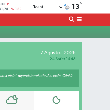
°
OIN
13
Tokat
91,74
%-1.82
AR
3620
%0.02
O
8690
%0.19
LİN
0380
%0.18
TIN
2,09000
%0.19
7 Ağustos 2026
100
98,00
%0
24 Safer 1448
arek etsin" diyerek bereketle dua etsin. Çünkü