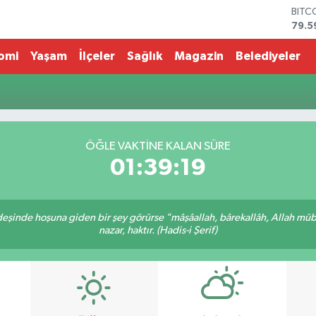
BITC
79.5
DOL
45,4
omi
Yaşam
İlçeler
Sağlık
Magazin
Belediyeler
EUR
53,3
STER
61,6
G.AL
686
ÖĞLE VAKTİNE KALAN SÜRE
BİST
01:39:19
14.5
rdeşinde hoşuna giden bir şey görürse "mâşâallah, bârekallâh, Allah müb
nazar, haktır. (Hadis-i Şerif)