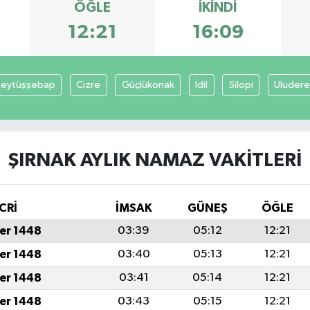
ÖĞLE
İKINDI
12:21
16:09
eytüşşebap
Cizre
Güçlükonak
İdil
Silopi
Uludere
ŞIRNAK AYLIK NAMAZ VAKITLERI
CRİ
İMSAK
GÜNEŞ
ÖĞLE
er 1448
03:39
05:12
12:21
er 1448
03:40
05:13
12:21
er 1448
03:41
05:14
12:21
er 1448
03:43
05:15
12:21