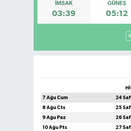
İMSAK
GÜNEŞ
Spor
03:39
05:12
Teknoloji
B
Tokat Haberleri
Yaşam
Hİ
7 Ağu Cum
24 Saf
8 Ağu Cts
25 Saf
9 Ağu Paz
26 Saf
10 Ağu Pts
27 Saf