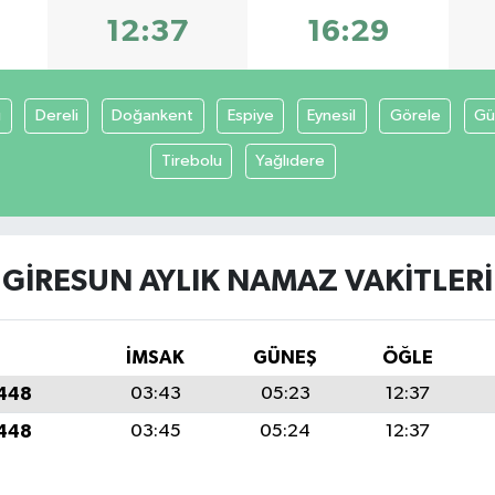
12:37
16:29
ı
Dereli
Doğankent
Espiye
Eynesil
Görele
Gü
Tirebolu
Yağlıdere
GIRESUN AYLIK NAMAZ VAKITLERI
İMSAK
GÜNEŞ
ÖĞLE
1448
03:43
05:23
12:37
1448
03:45
05:24
12:37