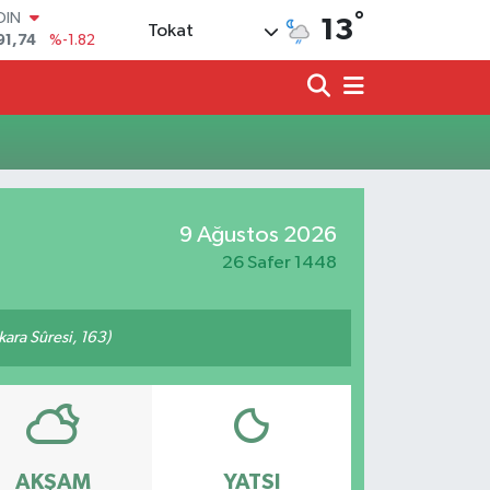
°
OIN
13
Tokat
91,74
%-1.82
AR
3620
%0.02
O
8690
%0.19
LİN
0380
%0.18
TIN
2,09000
%0.19
9 Ağustos 2026
100
98,00
%0
26 Safer 1448
akara Sûresi, 163)
AKŞAM
YATSI