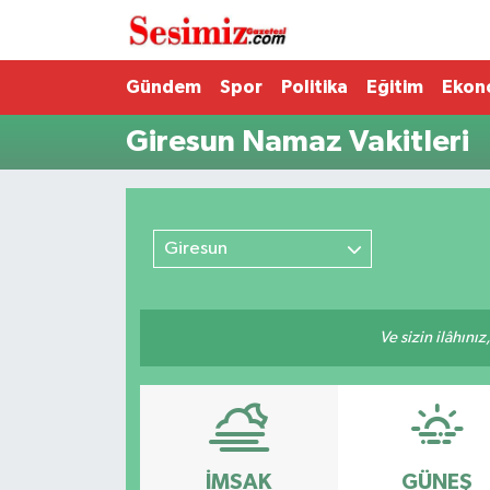
Dünya
Nöbetçi Eczaneler
Gündem
Spor
Politika
Eğitim
Ekon
Giresun Namaz Vakitleri
Eğitim
Hava Durumu
Ekonomi
Namaz Vakitleri
Giresun
Genel
Trafik Durumu
Gündem
Süper Lig Puan Durumu ve Fikstür
Ve sizin ilâhınız
Magazin
Tüm Manşetler
Politika
Son Dakika Haberleri
Sağlık
Haber Arşivi
İMSAK
GÜNEŞ