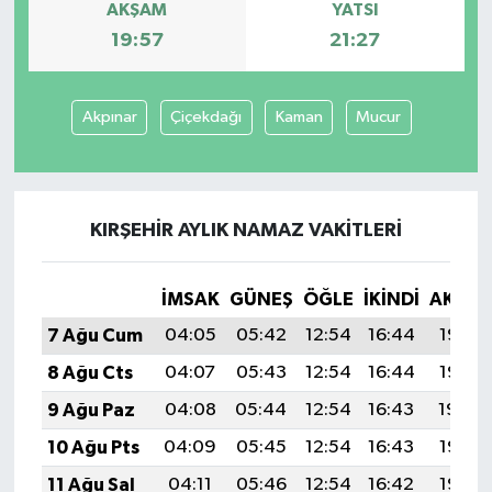
AKŞAM
YATSI
19:57
21:27
Akpınar
Çiçekdağı
Kaman
Mucur
KIRŞEHIR AYLIK NAMAZ VAKITLERI
İMSAK
GÜNEŞ
ÖĞLE
İKINDI
AKŞA
7 Ağu Cum
04:05
05:42
12:54
16:44
19:57
8 Ağu Cts
04:07
05:43
12:54
16:44
19:55
9 Ağu Paz
04:08
05:44
12:54
16:43
19:54
10 Ağu Pts
04:09
05:45
12:54
16:43
19:53
11 Ağu Sal
04:11
05:46
12:54
16:42
19:52