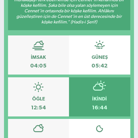
köşke kefilim. Şaka bile olsa yalan söylemeyen için
Spor
Cennet’in ortasında bir köşke kefilim. Ahlâkını
güzelleştiren için de Cennet’in en üst derecesinde bir
köşke kefilim.” (Hadis-i Şerif)
Teknoloji
Tokat Haberleri
İMSAK
GÜNEŞ
Yaşam
04:05
05:42
ÖĞLE
İKINDI
12:54
16:44