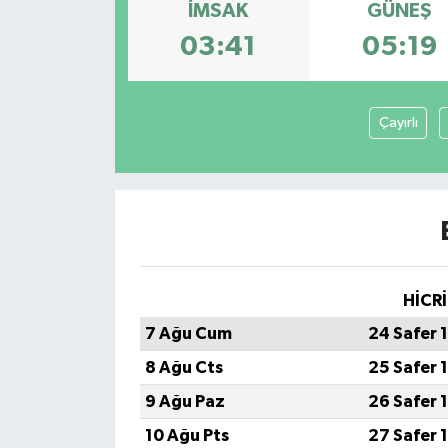
İMSAK
GÜNEŞ
Spor
03:41
05:19
Teknoloji
Çayırlı
Tokat Haberleri
Yaşam
HİCRİ
7 Ağu Cum
24 Safer 
8 Ağu Cts
25 Safer 
9 Ağu Paz
26 Safer 
10 Ağu Pts
27 Safer 