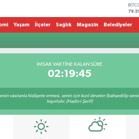
BITC
79.5
DOL
45,4
omi
Yaşam
İlçeler
Sağlık
Magazin
Belediyeler
EUR
53,3
STER
61,6
G.AL
686
İMSAK VAKTİNE KALAN SÜRE
BİST
02:19:45
14.5
n senin vasıtanla hidâyete ermesi, senin için kızıl develer (bahşedilip s
hayırlıdır. (Hadis-i Şerif)