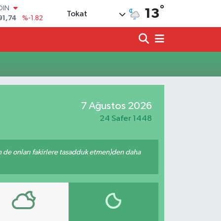
°
OIN
13
Tokat
91,74
%-1.82
AR
3620
%0.02
O
8690
%0.19
LİN
0380
%0.18
TIN
2,09000
%0.19
7 Ağustos 2026
100
98,00
%0
24 Safer 1448
enin de onları fakirlere tasadduk etmen)den daha