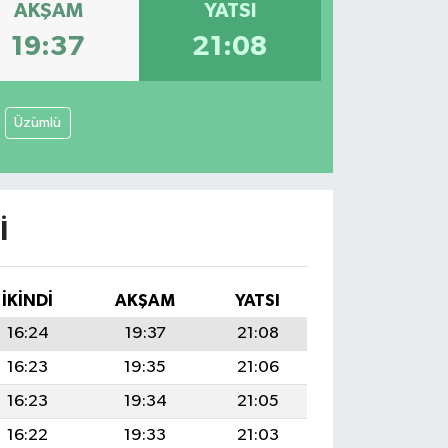
AKŞAM
YATSI
19:37
21:08
Üzümlü
I
İKINDI
AKŞAM
YATSI
16:24
19:37
21:08
16:23
19:35
21:06
16:23
19:34
21:05
16:22
19:33
21:03