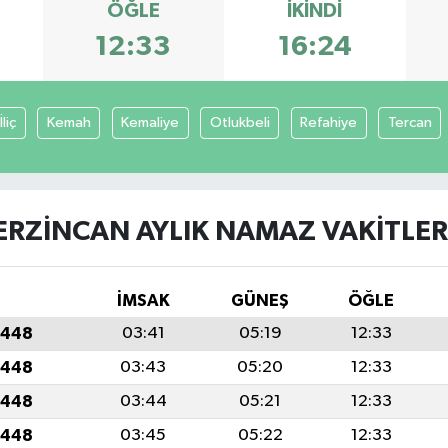
ÖĞLE
İKINDI
12:33
16:24
İliç
Kemah
Kemaliye
Otlukbeli
Refahiye
Tercan
ERZINCAN AYLIK NAMAZ VAKITLER
İMSAK
GÜNEŞ
ÖĞLE
1448
03:41
05:19
12:33
1448
03:43
05:20
12:33
1448
03:44
05:21
12:33
1448
03:45
05:22
12:33