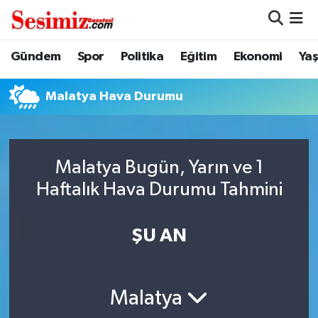
Dünya
Nöbetçi Eczaneler
Gündem
Spor
Politika
Eğitim
Ekonomi
Ya
Eğitim
Hava Durumu
Malatya Hava Durumu
Ekonomi
Namaz Vakitleri
Genel
Trafik Durumu
Malatya Bugün, Yarın ve 1
Haftalık Hava Durumu Tahmini
Gündem
Süper Lig Puan Durumu ve Fikstür
ŞU AN
Magazin
Tüm Manşetler
Politika
Son Dakika Haberleri
Malatya
Sağlık
Haber Arşivi