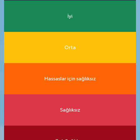
İyi
Orta
Hassaslar için sağlıksız
Sağlıksız