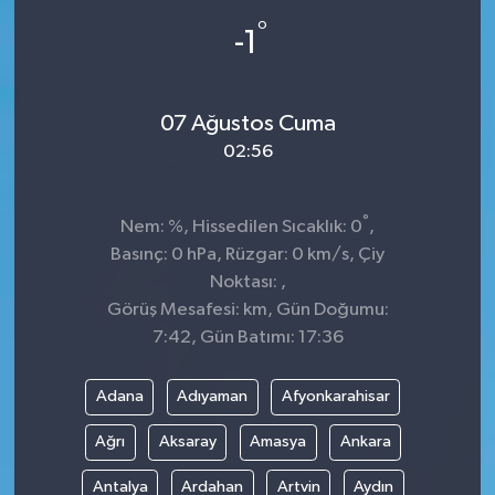
°
-1
Spor
Teknoloji
07 Ağustos Cuma
Tokat Haberleri
02:56
Yaşam
°
Nem: %, Hissedilen Sıcaklık: 0
,
Basınç: 0 hPa, Rüzgar: 0 km/s, Çiy
Noktası: ,
Görüş Mesafesi: km, Gün Doğumu:
7:42, Gün Batımı: 17:36
Adana
Adıyaman
Afyonkarahisar
Ağrı
Aksaray
Amasya
Ankara
Antalya
Ardahan
Artvin
Aydın