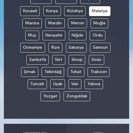
Kocaeli
Konya
Kütahya
Malatya
Manisa
Mardin
Mersin
Muğla
Muş
Nevşehir
Niğde
Ordu
Osmaniye
Rize
Sakarya
Samsun
Şanlıurfa
Siirt
Sinop
Sivas
Şırnak
Tekirdağ
Tokat
Trabzon
Tunceli
Uşak
Van
Yalova
Yozgat
Zonguldak