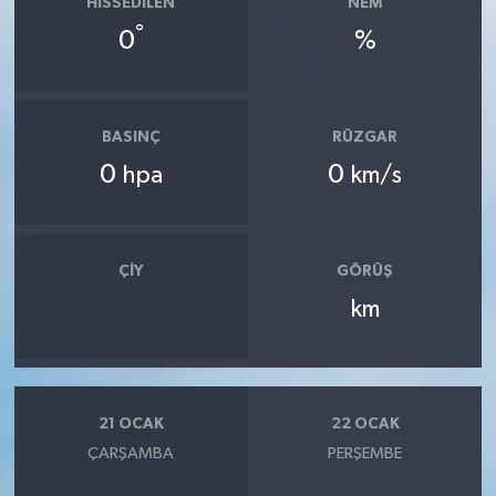
HISSEDILEN
NEM
°
0
%
BASINÇ
RÜZGAR
0
0
hpa
km/s
ÇIY
GÖRÜŞ
km
21 OCAK
22 OCAK
ÇARŞAMBA
PERŞEMBE