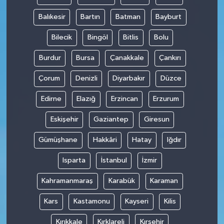
Balıkesir
Bartın
Batman
Bayburt
Bilecik
Bingöl
Bitlis
Bolu
Burdur
Bursa
Çanakkale
Çankırı
Çorum
Denizli
Diyarbakır
Düzce
Edirne
Elazığ
Erzincan
Erzurum
Eskişehir
Gaziantep
Giresun
Gümüşhane
Hakkâri
Hatay
Iğdır
Isparta
İstanbul
İzmir
Kahramanmaraş
Karabük
Karaman
Kars
Kastamonu
Kayseri
Kilis
Kırıkkale
Kırklareli
Kırşehir