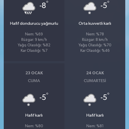
°
°
-8
-5
Hafif dondurucu yağmurlu
Orta kuvvetli karlı
Nem: %69
Nem: %78
Rüzgar: 9 km/h
Rüzgar: 8 km/h
Yağış Olasılığı: %82
Yağış Olasılığı: %70
Kar Olasılığı: %7
Kar Olasılığı: %46
23 OCAK
24 OCAK
CUMA
CUMARTESI
°
°
-5
-5
Hafif karlı
Hafif karlı
Nem: %80
Nem: %81