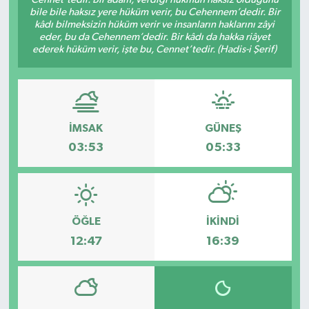
bile bile haksız yere hüküm verir, bu Cehennem’dedir. Bir
Spor
kâdı bilmeksizin hüküm verir ve insanların haklarını zâyi
eder, bu da Cehennem’dedir. Bir kâdı da hakka riâyet
ederek hüküm verir, işte bu, Cennet’tedir. (Hadis-i Şerif)
Teknoloji
Tokat Haberleri
İMSAK
GÜNEŞ
Yaşam
03:53
05:33
ÖĞLE
İKINDI
12:47
16:39