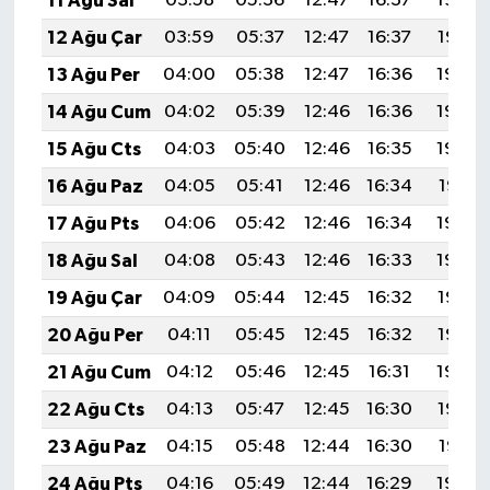
11 Ağu Sal
03:58
05:36
12:47
16:37
19:48
12 Ağu Çar
03:59
05:37
12:47
16:37
19:47
13 Ağu Per
04:00
05:38
12:47
16:36
19:46
14 Ağu Cum
04:02
05:39
12:46
16:36
19:44
15 Ağu Cts
04:03
05:40
12:46
16:35
19:43
16 Ağu Paz
04:05
05:41
12:46
16:34
19:41
17 Ağu Pts
04:06
05:42
12:46
16:34
19:40
18 Ağu Sal
04:08
05:43
12:46
16:33
19:39
19 Ağu Çar
04:09
05:44
12:45
16:32
19:37
20 Ağu Per
04:11
05:45
12:45
16:32
19:36
21 Ağu Cum
04:12
05:46
12:45
16:31
19:34
22 Ağu Cts
04:13
05:47
12:45
16:30
19:33
23 Ağu Paz
04:15
05:48
12:44
16:30
19:31
24 Ağu Pts
04:16
05:49
12:44
16:29
19:30