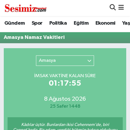
Dünya
Nöbetçi Eczaneler
Gündem
Spor
Politika
Eğitim
Ekonomi
Ya
Eğitim
Hava Durumu
Amasya Namaz Vakitleri
Ekonomi
Namaz Vakitleri
Amasya
Genel
Trafik Durumu
İMSAK VAKTİNE KALAN SÜRE
Gündem
Süper Lig Puan Durumu ve Fikstür
01:17:55
Magazin
Tüm Manşetler
8 Ağustos 2026
25 Safer 1448
Politika
Son Dakika Haberleri
Kâdılar üçtür. Bunlardan ikisi Cehennem’de, biri
Sağlık
Haber Arşivi
Cennet’tedir. Bir adam, verdiği hükmün haksız olduğunu