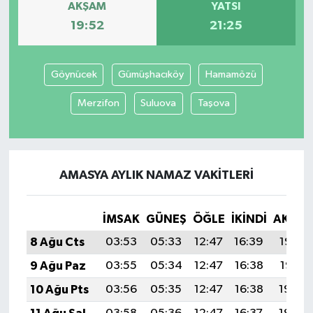
AKŞAM
YATSI
19:52
21:25
Göynücek
Gümüşhacıköy
Hamamözü
Merzifon
Suluova
Taşova
AMASYA AYLIK NAMAZ VAKITLERI
İMSAK
GÜNEŞ
ÖĞLE
İKINDI
AKŞA
8 Ağu Cts
03:53
05:33
12:47
16:39
19:52
9 Ağu Paz
03:55
05:34
12:47
16:38
19:51
10 Ağu Pts
03:56
05:35
12:47
16:38
19:49