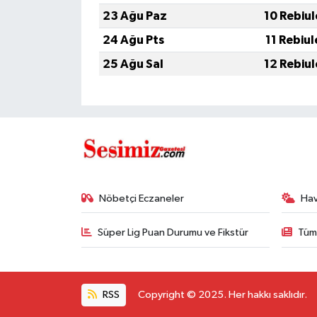
23 Ağu Paz
10 Rebiu
24 Ağu Pts
11 Rebiu
25 Ağu Sal
12 Rebiu
Nöbetçi Eczaneler
Ha
Süper Lig Puan Durumu ve Fikstür
Tüm
RSS
Copyright © 2025. Her hakkı saklıdır.