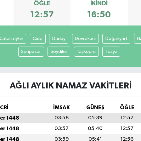
ÖĞLE
İKINDI
12:57
16:50
Çatalzeytin
Cide
Daday
Devrekani
Doğanyurt
H
Şenpazar
Seydiler
Taşköprü
Tosya
AĞLI AYLIK NAMAZ VAKITLERI
İCRİ
İMSAK
GÜNEŞ
ÖĞLE
fer 1448
03:56
05:39
12:57
fer 1448
03:57
05:40
12:57
fer 1448
03:59
05:41
12:56