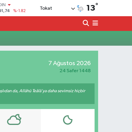
°
OIN
13
Tokat
91,74
%-1.82
AR
3620
%0.02
O
8690
%0.19
LİN
0380
%0.18
TIN
2,09000
%0.19
7 Ağustos 2026
100
98,00
%0
24 Safer 1448
ıdan da, Allâhü Teâlâ’ya daha sevimsiz hiçbir