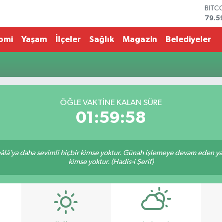
BITC
79.5
DOL
45,4
omi
Yaşam
İlçeler
Sağlık
Magazin
Belediyeler
EUR
53,3
STER
61,6
G.AL
686
ÖĞLE VAKTİNE KALAN SÜRE
BİST
01:59:58
14.5
lâ’ya daha sevimli hiçbir kimse yoktur. Günah işlemeye devam eden yaşl
kimse yoktur. (Hadis-i Şerif)