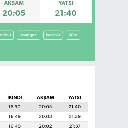
AKŞAM
YATSI
20:05
21:40
anönü
İhsangazi
İnebolu
Küre
İKINDI
AKŞAM
YATSI
16:50
20:05
21:40
16:49
20:03
21:39
16:49
20:02
21:37