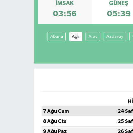
İMSAK
GÜNEŞ
Spor
03:56
05:39
Teknoloji
Abana
Ağlı
Araç
Azdavay
Tokat Haberleri
Yaşam
H
7 Ağu Cum
24 Sa
8 Ağu Cts
25 Sa
9 Ağu Paz
26 Sa