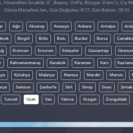
°
 Hissedilen Sıcaklık: 0
, Basınç: 0 hPa, Rüzgar: 0 km/s, Çiy No
Görüş Mesafesi: km, Gün Doğumu: 8:17, Gün Batımı: 18:10
ar
Ağrı
Aksaray
Amasya
Ankara
Antalya
Ard
lecik
Bingöl
Bitlis
Bolu
Burdur
Bursa
Çanakka
ığ
Erzincan
Erzurum
Eskişehir
Gaziantep
Giresun
r
Kahramanmaraş
Karabük
Karaman
Kars
Kastam
nya
Kütahya
Malatya
Manisa
Mardin
Mersin
arya
Samsun
Şanlıurfa
Siirt
Sinop
Sivas
Şırnak
Tunceli
Uşak
Van
Yalova
Yozgat
Zonguldak