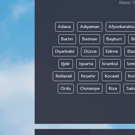
Nem: %,
Spor
Teknoloji
Adana
Adıyaman
Afyonkarahis
Bartın
Batman
Bayburt
Bi
Tokat Haberleri
Diyarbakır
Düzce
Edirne
Elaz
Yaşam
Iğdır
Isparta
İstanbul
İzmi
Kırklareli
Kırşehir
Kocaeli
Ko
Ordu
Osmaniye
Rize
Sak