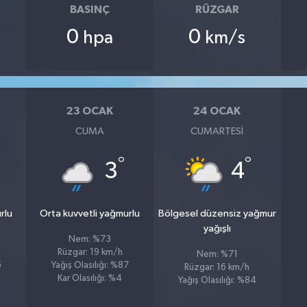
BASINÇ
RÜZGAR
0
0
hpa
km/s
23 OCAK
24 OCAK
CUMA
CUMARTESI
°
°
3
4
rlu
Orta kuvvetli yağmurlu
Bölgesel düzensiz yağmur
yağışlı
Nem: %73
Rüzgar: 19 km/h
Nem: %71
5
Yağış Olasılığı: %87
Rüzgar: 16 km/h
Kar Olasılığı: %4
Yağış Olasılığı: %84