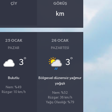
ÇIY
GÖRÜŞ
km
25 OCAK
26 OCAK
PAZAR
PAZARTESI
°
°
3
3
Bulutlu
Bölgesel düzensiz yağmur
yağışlı
Nem: %49
Rüzgar: 10 km/h
Nem: %52
Rüzgar: 36 km/h
Yağış Olasılığı: %79