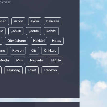
ktası: ,
ahan
Artvin
Aydın
Balıkesir
le
Çankırı
Çorum
Denizli
Gümüşhane
Hakkâri
Hatay
onu
Kayseri
Kilis
Kırıkkale
Muğla
Muş
Nevşehir
Niğde
Tekirdağ
Tokat
Trabzon