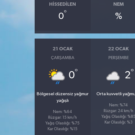
HISSEDILEN
NEM
°
0
%
21 OCAK
22 OCAK
ÇARŞAMBA
PERŞEMBE
°
°
0
2
Bölgesel düzensiz yağmur
Orta kuvvetli yağmu
yağışlı
Nem: %74
Rüzgar: 24 km/h
Nem: %64
Yağış Olasılığı: %8
Rüzgar: 15 km/h
Kar Olasılığı: %3
Yağış Olasılığı: %75
Kar Olasılığı: %15