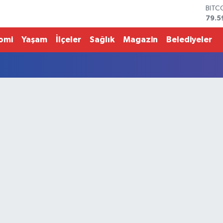
BITC
79.5
DOL
45,4
omi
Yaşam
İlçeler
Sağlık
Magazin
Belediyeler
EUR
53,3
STER
61,6
G.AL
686
BİST
14.5