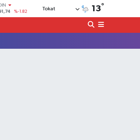
°
OIN
13
Tokat
91,74
%-1.82
AR
3620
%0.02
O
8690
%0.19
LİN
0380
%0.18
TIN
2,09000
%0.19
100
98,00
%0