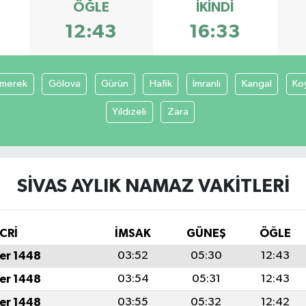
ÖĞLE
İKINDI
12:43
16:33
merek
Gölova
Gürün
Hafik
İmranlı
Kangal
Ko
Yıldızeli
Zara
SIVAS AYLIK NAMAZ VAKITLERI
CRİ
İMSAK
GÜNEŞ
ÖĞLE
er 1448
03:52
05:30
12:43
er 1448
03:54
05:31
12:43
er 1448
03:55
05:32
12:42