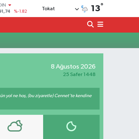
°
OIN
13
Tokat
91,74
%-1.82
AR
3620
%0.02
O
8690
%0.19
LİN
0380
%0.18
TIN
2,09000
%0.19
8 Ağustos 2026
100
98,00
%0
25 Safer 1448
ğün yol ne hoş, (bu ziyaretle) Cennet’te kendine