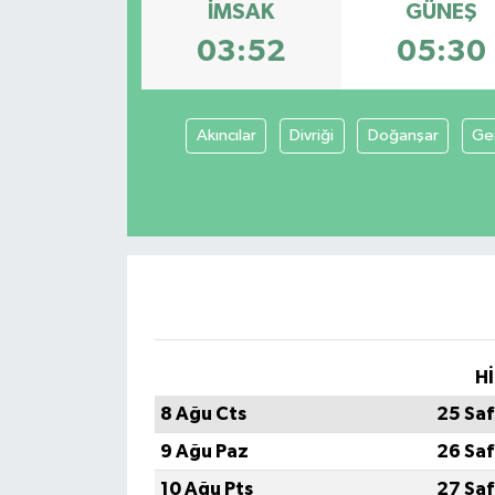
İMSAK
GÜNEŞ
Spor
03:52
05:30
Teknoloji
Akıncılar
Divriği
Doğanşar
Ge
Tokat Haberleri
Yaşam
Hİ
8 Ağu Cts
25 Saf
9 Ağu Paz
26 Saf
10 Ağu Pts
27 Saf