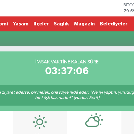
BITC
79.5
DOL
45,4
omi
Yaşam
İlçeler
Sağlık
Magazin
Belediyeler
EUR
53,3
STER
61,6
G.AL
686
İMSAK VAKTİNE KALAN SÜRE
BİST
03:37:06
14.5
ni ziyaret ederse, bir melek, ona şöyle nidâ eder: "Ne iyi yaptın, yürüdü
bir köşk hazırladın!" (Hadis-i Şerif)