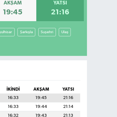
AKŞAM
YATSI
19:45
21:16
yulhisar
Şarkışla
Suşehri
Ulaş
İKINDI
AKŞAM
YATSI
16:33
19:45
21:16
16:33
19:44
21:14
16:32
19:43
21:13