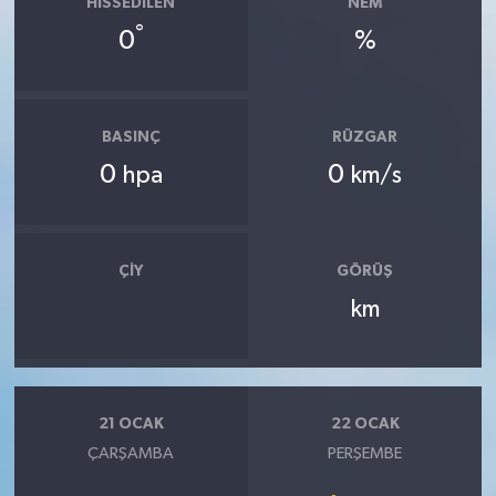
HISSEDILEN
NEM
°
0
%
BASINÇ
RÜZGAR
0
0
hpa
km/s
ÇIY
GÖRÜŞ
km
21 OCAK
22 OCAK
ÇARŞAMBA
PERŞEMBE