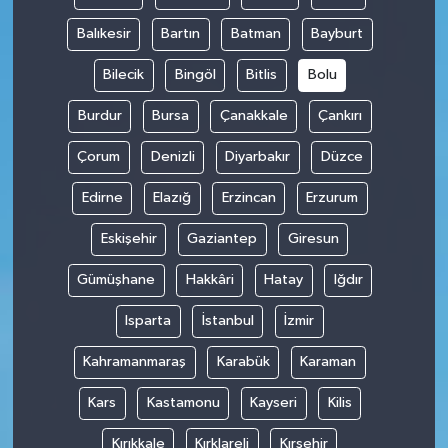
Balıkesir
Bartın
Batman
Bayburt
Bilecik
Bingöl
Bitlis
Bolu
Burdur
Bursa
Çanakkale
Çankırı
Çorum
Denizli
Diyarbakır
Düzce
Edirne
Elazığ
Erzincan
Erzurum
Eskişehir
Gaziantep
Giresun
Gümüşhane
Hakkâri
Hatay
Iğdır
Isparta
İstanbul
İzmir
Kahramanmaraş
Karabük
Karaman
Kars
Kastamonu
Kayseri
Kilis
Kırıkkale
Kırklareli
Kırşehir