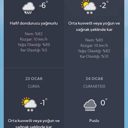
°
°
-6
-2
Hafif dondurucu yağmurlu
Orta kuvvetli veya yoğun ve
sağnak şeklinde kar
Nem: %82
Rüzgar: 10 km/h
Nem: %85
Yağış Olasılığı: %89
Rüzgar: 10 km/h
Kar Olasılığı: %5
Yağış Olasılığı: %82
Kar Olasılığı: %10
23 OCAK
24 OCAK
CUMA
CUMARTESI
°
°
-1
0
Orta kuvvetli veya yoğun ve
Puslu
sağnak şeklinde kar