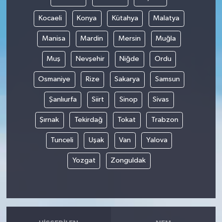
Kocaeli
Konya
Kütahya
Malatya
Manisa
Mardin
Mersin
Muğla
Muş
Nevşehir
Niğde
Ordu
Osmaniye
Rize
Sakarya
Samsun
Şanlıurfa
Siirt
Sinop
Sivas
Şırnak
Tekirdağ
Tokat
Trabzon
Tunceli
Uşak
Van
Yalova
Yozgat
Zonguldak