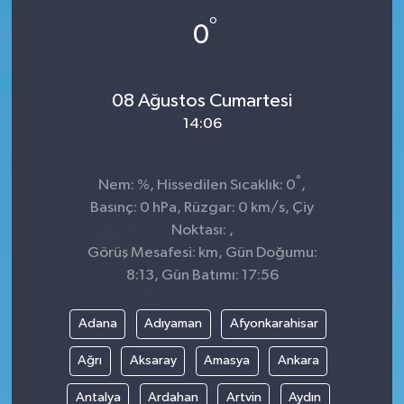
°
0
Spor
Teknoloji
08 Ağustos Cumartesi
Tokat Haberleri
14:06
Yaşam
°
Nem: %, Hissedilen Sıcaklık: 0
,
Basınç: 0 hPa, Rüzgar: 0 km/s, Çiy
Noktası: ,
Görüş Mesafesi: km, Gün Doğumu:
8:13, Gün Batımı: 17:56
Adana
Adıyaman
Afyonkarahisar
Ağrı
Aksaray
Amasya
Ankara
Antalya
Ardahan
Artvin
Aydın