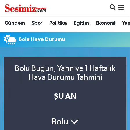
Dünya
Nöbetçi Eczaneler
Gündem
Spor
Politika
Eğitim
Ekonomi
Ya
Eğitim
Hava Durumu
Bolu Hava Durumu
Ekonomi
Namaz Vakitleri
Genel
Trafik Durumu
Bolu Bugün, Yarın ve 1 Haftalık
Hava Durumu Tahmini
Gündem
Süper Lig Puan Durumu ve Fikstür
ŞU AN
Magazin
Tüm Manşetler
Politika
Son Dakika Haberleri
Bolu
Sağlık
Haber Arşivi