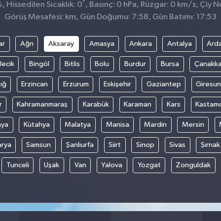
°
 Hissedilen Sıcaklık: 0
, Basınç: 0 hPa, Rüzgar: 0 km/s, Çiy No
Görüş Mesafesi: km, Gün Doğumu: 7:58, Gün Batımı: 17:53
ar
Ağrı
Aksaray
Amasya
Ankara
Antalya
Ard
lecik
Bingöl
Bitlis
Bolu
Burdur
Bursa
Çanakka
ığ
Erzincan
Erzurum
Eskişehir
Gaziantep
Giresun
r
Kahramanmaraş
Karabük
Karaman
Kars
Kastam
nya
Kütahya
Malatya
Manisa
Mardin
Mersin
arya
Samsun
Şanlıurfa
Siirt
Sinop
Sivas
Şırnak
Tunceli
Uşak
Van
Yalova
Yozgat
Zonguldak