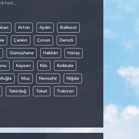
ktası: ,
ahan
Artvin
Aydın
Balıkesir
le
Çankırı
Çorum
Denizli
Gümüşhane
Hakkâri
Hatay
onu
Kayseri
Kilis
Kırıkkale
Muğla
Muş
Nevşehir
Niğde
Tekirdağ
Tokat
Trabzon