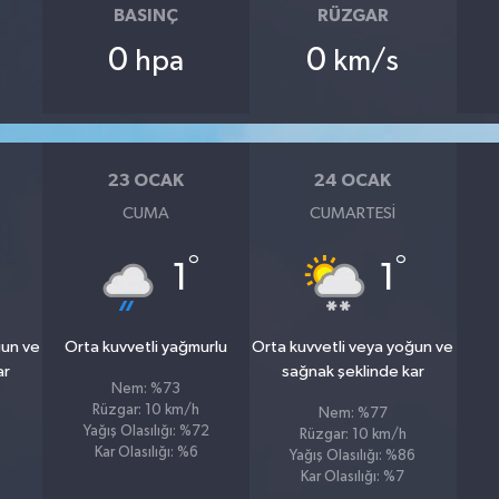
BASINÇ
RÜZGAR
0
0
hpa
km/s
23 OCAK
24 OCAK
CUMA
CUMARTESI
°
°
1
1
ğun ve
Orta kuvvetli yağmurlu
Orta kuvvetli veya yoğun ve
ar
sağnak şeklinde kar
Nem: %73
Rüzgar: 10 km/h
Nem: %77
Yağış Olasılığı: %72
Rüzgar: 10 km/h
Kar Olasılığı: %6
1
Yağış Olasılığı: %86
Kar Olasılığı: %7