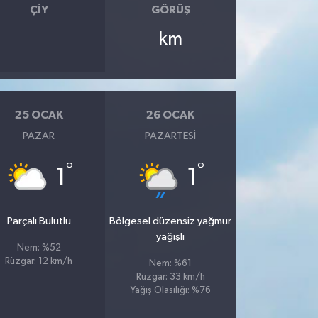
ÇIY
GÖRÜŞ
km
25 OCAK
26 OCAK
PAZAR
PAZARTESI
°
°
1
1
Parçalı Bulutlu
Bölgesel düzensiz yağmur
yağışlı
Nem: %52
Rüzgar: 12 km/h
Nem: %61
Rüzgar: 33 km/h
Yağış Olasılığı: %76