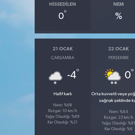
HISSEDILEN
NEM
°
0
%
21 OCAK
22 OCAK
ÇARŞAMBA
PERŞEMBE
°
°
-4
0
Hafif karlı
Orta kuvvetli veya yo
sağnak şeklinde k
Nem: %68
Rüzgar: 10 km/h
Nem: %64
Yağış Olasılığı: %89
Rüzgar: 23 km/h
Kar Olasılığı: %21
Yağış Olasılığı: %8
Kar Olasılığı: %6