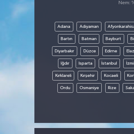
Nem: %,
Spor
Teknoloji
Adana
Adıyaman
Afyonkarahis
Bartın
Batman
Bayburt
Bi
Tokat Haberleri
Diyarbakır
Düzce
Edirne
Elaz
Yaşam
Iğdır
Isparta
İstanbul
İzmi
Kırklareli
Kırşehir
Kocaeli
Ko
Ordu
Osmaniye
Rize
Sak