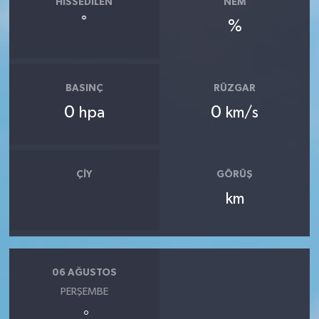
HISSEDILEN
NEM
°
%
BASINÇ
RÜZGAR
0
0
hpa
km/s
ÇIY
GÖRÜŞ
km
06 AĞUSTOS
PERŞEMBE
°