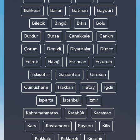
Balıkesir
Bartın
Batman
Bayburt
Bilecik
Bingöl
Bitlis
Bolu
Burdur
Bursa
Çanakkale
Çankırı
Çorum
Denizli
Diyarbakır
Düzce
Edirne
Elazığ
Erzincan
Erzurum
Eskişehir
Gaziantep
Giresun
Gümüşhane
Hakkâri
Hatay
Iğdır
Isparta
İstanbul
İzmir
Kahramanmaraş
Karabük
Karaman
Kars
Kastamonu
Kayseri
Kilis
Kırıkkale
Kırklareli
Kırşehir