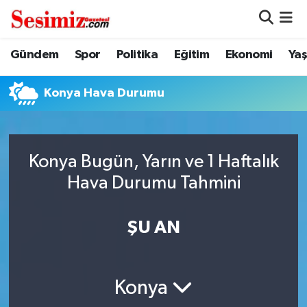
Dünya
Nöbetçi Eczaneler
Gündem
Spor
Politika
Eğitim
Ekonomi
Ya
Eğitim
Hava Durumu
Konya Hava Durumu
Ekonomi
Namaz Vakitleri
Genel
Trafik Durumu
Konya Bugün, Yarın ve 1 Haftalık
Hava Durumu Tahmini
Gündem
Süper Lig Puan Durumu ve Fikstür
ŞU AN
Magazin
Tüm Manşetler
Politika
Son Dakika Haberleri
Konya
Sağlık
Haber Arşivi