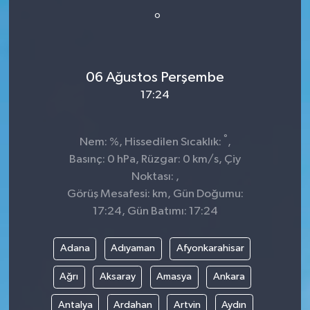
°
Spor
Teknoloji
06 Ağustos Perşembe
Tokat Haberleri
17:24
Yaşam
°
Nem: %, Hissedilen Sıcaklık:
,
Basınç: 0 hPa, Rüzgar: 0 km/s, Çiy
Noktası: ,
Görüş Mesafesi: km, Gün Doğumu:
17:24, Gün Batımı: 17:24
Adana
Adıyaman
Afyonkarahisar
Ağrı
Aksaray
Amasya
Ankara
Antalya
Ardahan
Artvin
Aydın