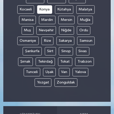
Kocaeli
Konya
Kütahya
Malatya
Manisa
Mardin
Mersin
Muğla
Muş
Nevşehir
Niğde
Ordu
Osmaniye
Rize
Sakarya
Samsun
Şanlıurfa
Siirt
Sinop
Sivas
Şırnak
Tekirdağ
Tokat
Trabzon
Tunceli
Uşak
Van
Yalova
Yozgat
Zonguldak