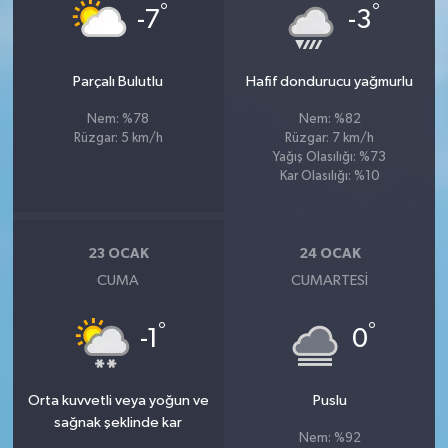
°
°
-7
-3
Parçalı Bulutlu
Hafif dondurucu yağmurlu
Nem: %78
Nem: %82
Rüzgar: 5 km/h
Rüzgar: 7 km/h
Yağış Olasılığı: %73
Kar Olasılığı: %10
23 OCAK
24 OCAK
CUMA
CUMARTESI
°
°
-1
0
Orta kuvvetli veya yoğun ve
Puslu
sağnak şeklinde kar
Nem: %92