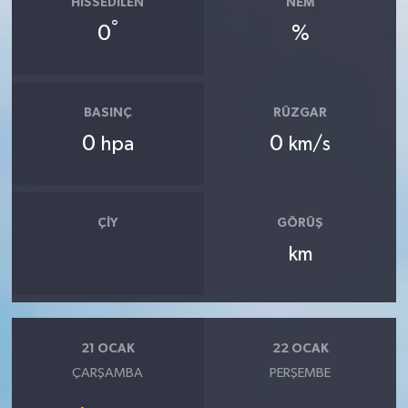
HISSEDILEN
NEM
°
0
%
BASINÇ
RÜZGAR
0
0
hpa
km/s
ÇIY
GÖRÜŞ
km
21 OCAK
22 OCAK
ÇARŞAMBA
PERŞEMBE