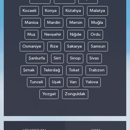
Kocaeli
Konya
Kütahya
Malatya
Manisa
Mardin
Mersin
Muğla
Muş
Nevşehir
Niğde
Ordu
Osmaniye
Rize
Sakarya
Samsun
Şanlıurfa
Siirt
Sinop
Sivas
Şırnak
Tekirdağ
Tokat
Trabzon
Tunceli
Uşak
Van
Yalova
Yozgat
Zonguldak