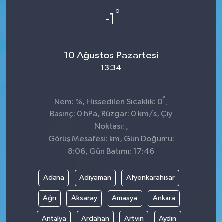
°
-1
Spor
Teknoloji
10 Ağustos Pazartesi
Tokat Haberleri
13:34
Yaşam
°
Nem: %, Hissedilen Sıcaklık: 0
,
Basınç: 0 hPa, Rüzgar: 0 km/s, Çiy
Noktası: ,
Görüş Mesafesi: km, Gün Doğumu:
8:06, Gün Batımı: 17:46
Adana
Adıyaman
Afyonkarahisar
Ağrı
Aksaray
Amasya
Ankara
Antalya
Ardahan
Artvin
Aydın