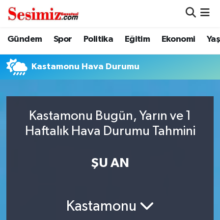
Dünya
Nöbetçi Eczaneler
Gündem
Spor
Politika
Eğitim
Ekonomi
Ya
Eğitim
Hava Durumu
Kastamonu Hava Durumu
Ekonomi
Namaz Vakitleri
Genel
Trafik Durumu
Kastamonu Bugün, Yarın ve 1
Haftalık Hava Durumu Tahmini
Gündem
Süper Lig Puan Durumu ve Fikstür
ŞU AN
Magazin
Tüm Manşetler
Politika
Son Dakika Haberleri
Kastamonu
Sağlık
Haber Arşivi