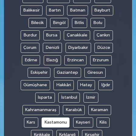
Balıkesir
Bartın
Batman
Bayburt
Bilecik
Bingöl
Bitlis
Bolu
Burdur
Bursa
Çanakkale
Çankırı
Çorum
Denizli
Diyarbakır
Düzce
Edirne
Elazığ
Erzincan
Erzurum
Eskişehir
Gaziantep
Giresun
Gümüşhane
Hakkâri
Hatay
Iğdır
Isparta
İstanbul
İzmir
Kahramanmaraş
Karabük
Karaman
Kars
Kastamonu
Kayseri
Kilis
Kırıkkale
Kırklareli
Kırşehir