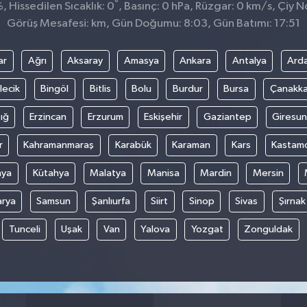
°
 Hissedilen Sıcaklık: 0
, Basınç: 0 hPa, Rüzgar: 0 km/s, Çiy No
Görüş Mesafesi: km, Gün Doğumu: 8:03, Gün Batımı: 17:51
ar
Ağrı
Aksaray
Amasya
Ankara
Antalya
Ard
lecik
Bingöl
Bitlis
Bolu
Burdur
Bursa
Çanakka
ığ
Erzincan
Erzurum
Eskişehir
Gaziantep
Giresun
r
Kahramanmaraş
Karabük
Karaman
Kars
Kastam
nya
Kütahya
Malatya
Manisa
Mardin
Mersin
arya
Samsun
Şanlıurfa
Siirt
Sinop
Sivas
Şırnak
Tunceli
Uşak
Van
Yalova
Yozgat
Zonguldak