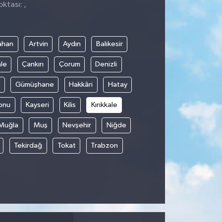
ktası: ,
ahan
Artvin
Aydın
Balıkesir
le
Çankırı
Çorum
Denizli
Gümüşhane
Hakkâri
Hatay
onu
Kayseri
Kilis
Kırıkkale
Muğla
Muş
Nevşehir
Niğde
Tekirdağ
Tokat
Trabzon