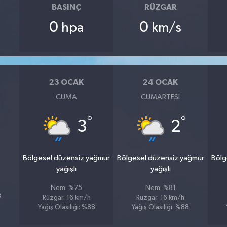
BASINÇ
RÜZGAR
0
0
hpa
km/s
23 OCAK
24 OCAK
CUMA
CUMARTESI
°
°
3
2
Bölgesel düzensiz yağmur
Bölgesel düzensiz yağmur
Bölg
yağışlı
yağışlı
Nem: %75
Nem: %81
3
Rüzgar: 16 km/h
Rüzgar: 16 km/h
Yağış Olasılığı: %88
Yağış Olasılığı: %88