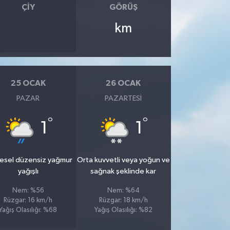
ÇIY
GÖRÜŞ
km
25 OCAK
26 OCAK
PAZAR
PAZARTESI
°
°
1
1
esel düzensiz yağmur
Orta kuvvetli veya yoğun ve
yağışlı
sağnak şeklinde kar
Nem: %56
Nem: %64
Rüzgar: 16 km/h
Rüzgar: 18 km/h
Yağış Olasılığı: %68
Yağış Olasılığı: %82