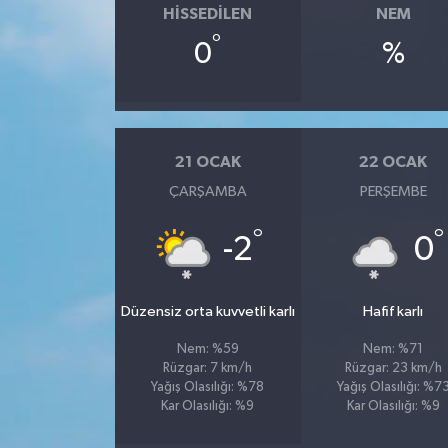
HISSEDILEN
NEM
°
0
%
21 OCAK
22 OCAK
ÇARŞAMBA
PERŞEMBE
°
°
-2
0
Düzensiz orta kuvvetli karlı
Hafif karlı
Nem: %59
Nem: %71
Rüzgar: 7 km/h
Rüzgar: 23 km/h
Yağış Olasılığı: %78
Yağış Olasılığı: %7
Kar Olasılığı: %9
Kar Olasılığı: %9