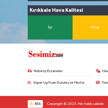
Kırıkkale Hava Kalitesi
İyi
Orta
Nöbetçi Eczaneler
Ha
Süper Lig Puan Durumu ve Fikstür
Tüm
RSS
Copyright © 2025. Her hakkı saklıdır.