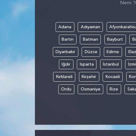
Nem: %,
Spor
Teknoloji
Adana
Adıyaman
Afyonkarahis
Bartın
Batman
Bayburt
Bi
Tokat Haberleri
Diyarbakır
Düzce
Edirne
Elaz
Yaşam
Iğdır
Isparta
İstanbul
İzmi
Kırklareli
Kırşehir
Kocaeli
Ko
Ordu
Osmaniye
Rize
Sak