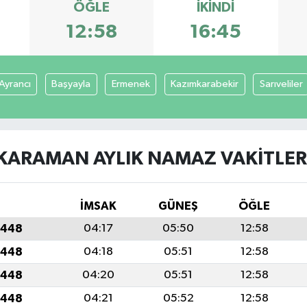
ÖĞLE
İKINDI
12:58
16:45
Ayrancı
Başyayla
Ermenek
Kazımkarabekir
Sarıveliler
KARAMAN AYLIK NAMAZ VAKITLER
İMSAK
GÜNEŞ
ÖĞLE
1448
04:17
05:50
12:58
1448
04:18
05:51
12:58
1448
04:20
05:51
12:58
1448
04:21
05:52
12:58