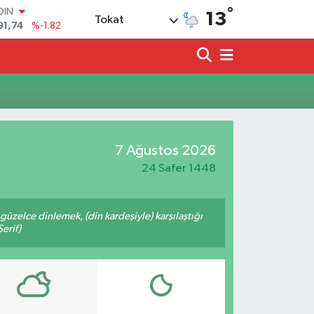
°
OIN
13
Tokat
91,74
%-1.82
AR
3620
%0.02
O
8690
%0.19
LİN
0380
%0.18
TIN
2,09000
%0.19
7 Ağustos 2026
100
98,00
%0
24 Safer 1448
üzelce dinlemek, (din kardeşiyle) karşılaştığı
erif)