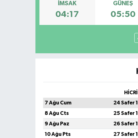
İMSAK
GÜNEŞ
Spor
04:17
05:50
Teknoloji
Tokat Haberleri
Yaşam
HİCRİ
7 Ağu Cum
24 Safer 
8 Ağu Cts
25 Safer 
9 Ağu Paz
26 Safer 
10 Ağu Pts
27 Safer 