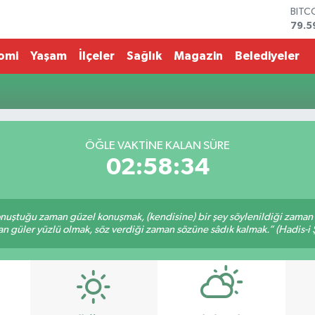
BITC
79.5
DOL
45,4
omi
Yaşam
İlçeler
Sağlık
Magazin
Belediyeler
EUR
53,3
STER
61,6
G.AL
686
ÖĞLE VAKTİNE KALAN SÜRE
BİST
02:58:34
14.5
nuştuğu zaman güzel konuşmak, (kendisine) bir şey söylenildiği zaman g
n güler yüzlü olmak, söz verdiği zaman sözüne sâdık kalmak.” (Hadis-i Ş