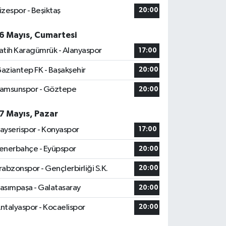
izespor - Beşiktaş
20:00
6 Mayıs, Cumartesi
atih Karagümrük - Alanyaspor
17:00
aziantep FK - Başakşehir
20:00
amsunspor - Göztepe
20:00
7 Mayıs, Pazar
ayserispor - Konyaspor
17:00
enerbahçe - Eyüpspor
20:00
rabzonspor - Gençlerbirliği S.K.
20:00
asımpaşa - Galatasaray
20:00
ntalyaspor - Kocaelispor
20:00