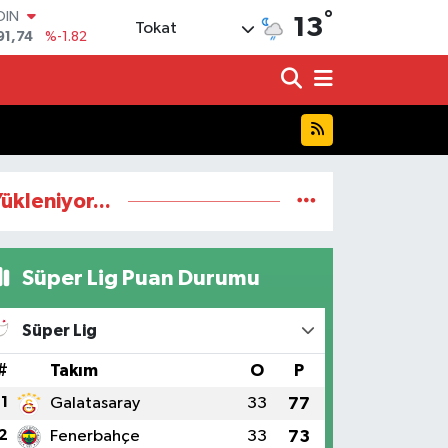
°
AR
13
Tokat
3620
%0.02
O
8690
%0.19
LİN
0380
%0.18
TIN
2,09000
%0.19
100
98,00
%0
ükleniyor...
OIN
91,74
%-1.82
Süper Lig Puan Durumu
Süper Lig
#
Takım
O
P
1
Galatasaray
33
77
2
Fenerbahçe
33
73