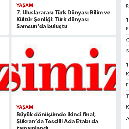
YAŞAM
R
7. Uluslararası Türk Dünyası Bilim ve
Kültür Şenliği: Türk dünyası
1
Samsun’da buluştu
F
G
S
1
K
F
T
K
YAŞAM
Büyük dönüşümde ikinci final;
A
Şükran’da Tescilli Ada Etabı da
tamamlandı