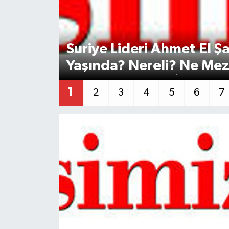
Spor
Teknoloji
Suriye Lideri Ahmet El Şa
Yaşında? Nereli? Ne Mez
Tokat Haberleri
Hayatı ve Kökenİ
1
2
3
4
5
6
7
Yaşam