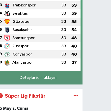
3
Trabzonspor
33
69
4
Beşiktaş
33
59
5
Göztepe
33
55
nde Nur Tekin Kimdir? Gönül Dağ
6
Başakşehir
33
54
rıldı?
7
Samsunspor
33
48
8
Rizespor
33
40
9
Konyaspor
33
40
0
Alanyaspor
33
37
Detaylar için tıklayın
Süper Lig Fikstür
5 Mayıs, Cuma