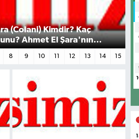
ra (Colani) Kimdir? Kaç
Ha
unu? Ahmet El Şara'nın
Ay
8
9
10
11
12
13
14
15
1
1