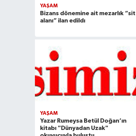
YAŞAM
Bizans dönemine ait mezarlık “sit
alanı” ilan edildı
YAŞAM
Yazar Rumeysa Betül Doğan’ın
kitabı "Dünyadan Uzak"
okuyucuyla buluştu