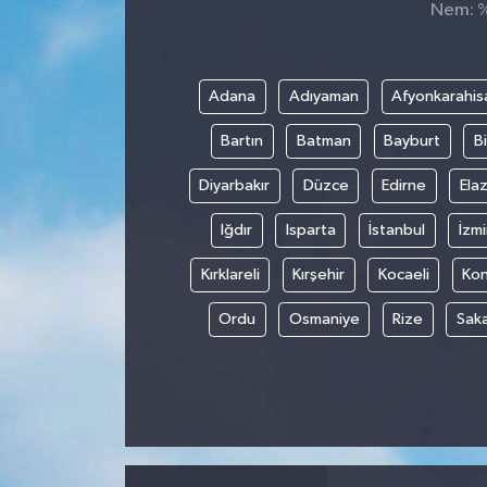
Nem: %,
Spor
Teknoloji
Adana
Adıyaman
Afyonkarahis
Bartın
Batman
Bayburt
Bi
Tokat Haberleri
Diyarbakır
Düzce
Edirne
Elaz
Yaşam
Iğdır
Isparta
İstanbul
İzmi
Kırklareli
Kırşehir
Kocaeli
Ko
Ordu
Osmaniye
Rize
Sak