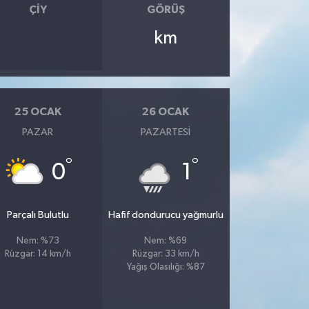
ÇIY
GÖRÜŞ
km
25 OCAK
26 OCAK
PAZAR
PAZARTESI
°
°
0
1
Parçalı Bulutlu
Hafif dondurucu yağmurlu
Nem: %73
Nem: %69
Rüzgar: 14 km/h
Rüzgar: 33 km/h
Yağış Olasılığı: %87