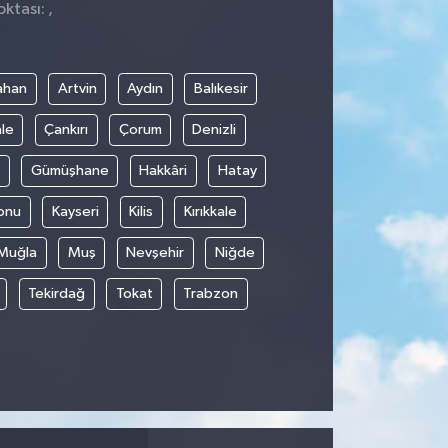
ktası: ,
ahan
Artvin
Aydın
Balıkesir
le
Çankırı
Çorum
Denizli
Gümüşhane
Hakkâri
Hatay
onu
Kayseri
Kilis
Kırıkkale
Muğla
Muş
Nevşehir
Niğde
Tekirdağ
Tokat
Trabzon