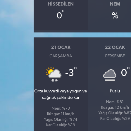
HISSEDILEN
NEM
°
0
%
21 OCAK
22 OCAK
ÇARŞAMBA
PERŞEMBE
°
°
-3
0
Orta kuvvetli veya yoğun ve
Puslu
sağnak şeklinde kar
Nem: %81
Rüzgar: 12 km/h
Nem: %73
Yağış Olasılığı: %8
Rüzgar: 11 km/h
Kar Olasılığı: %29
Yağış Olasılığı: %74
Kar Olasılığı: %19