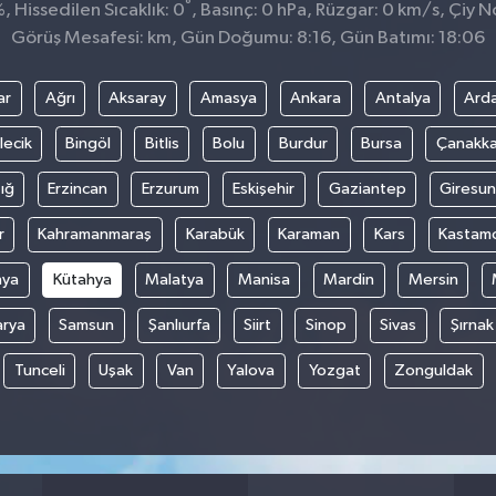
°
 Hissedilen Sıcaklık: 0
, Basınç: 0 hPa, Rüzgar: 0 km/s, Çiy No
Görüş Mesafesi: km, Gün Doğumu: 8:16, Gün Batımı: 18:06
ar
Ağrı
Aksaray
Amasya
Ankara
Antalya
Ard
lecik
Bingöl
Bitlis
Bolu
Burdur
Bursa
Çanakka
ığ
Erzincan
Erzurum
Eskişehir
Gaziantep
Giresun
r
Kahramanmaraş
Karabük
Karaman
Kars
Kastam
nya
Kütahya
Malatya
Manisa
Mardin
Mersin
arya
Samsun
Şanlıurfa
Siirt
Sinop
Sivas
Şırnak
Tunceli
Uşak
Van
Yalova
Yozgat
Zonguldak