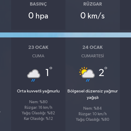
BASINÇ
RÜZGAR
0
0
hpa
km/s
23 OCAK
24 OCAK
CUMA
CUMARTESI
°
°
1
2
Orta kuvvetli yağmurlu
Bölgesel düzensiz yağmur
yağışlı
Nem: %80
Rüzgar: 16 km/h
Nem: %84
7
Yağış Olasılığı: %82
Rüzgar: 10 km/h
Kar Olasılığı: %12
Yağış Olasılığı: %80