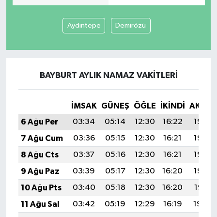
Aydıntepe
Demirözü
BAYBURT AYLIK NAMAZ VAKITLERI
İMSAK
GÜNEŞ
ÖĞLE
İKINDI
AKŞA
6 Ağu Per
03:34
05:14
12:30
16:22
19:36
7 Ağu Cum
03:36
05:15
12:30
16:21
19:35
8 Ağu Cts
03:37
05:16
12:30
16:21
19:33
9 Ağu Paz
03:39
05:17
12:30
16:20
19:32
10 Ağu Pts
03:40
05:18
12:30
16:20
19:31
11 Ağu Sal
03:42
05:19
12:29
16:19
19:30