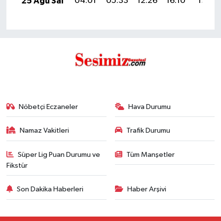
25 Ağu Sal
04:01
05:33
12:26
16:10
19:10
Nöbetçi Eczaneler
Hava Durumu
Namaz Vakitleri
Trafik Durumu
Süper Lig Puan Durumu ve
Tüm Manşetler
Fikstür
Son Dakika Haberleri
Haber Arşivi