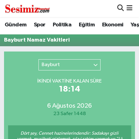
Dünya
Nöbetçi Eczaneler
Gündem
Spor
Politika
Eğitim
Ekonomi
Ya
Eğitim
Hava Durumu
Bayburt Namaz Vakitleri
Ekonomi
Namaz Vakitleri
Bayburt
Genel
Trafik Durumu
İKINDI VAKTİNE KALAN SÜRE
Gündem
Süper Lig Puan Durumu ve Fikstür
18:14
Magazin
Tüm Manşetler
6 Ağustos 2026
23 Safer 1448
Politika
Son Dakika Haberleri
Dört şey, Cennet hazinelerindendir: Sadakayı gizli
Sağlık
Haber Arşivi
vermek, musibeti gizlemek, sıla-i rahim yapmak ve "Lâ