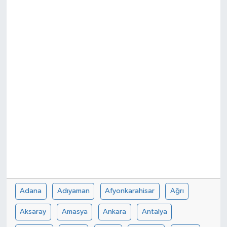
Spor
Teknoloji
Tokat Haberleri
Yaşam
Adana
Adıyaman
Afyonkarahisar
Ağrı
Aksaray
Amasya
Ankara
Antalya