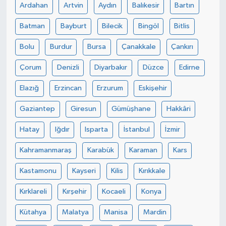
Ardahan
Artvin
Aydın
Balıkesir
Bartın
Batman
Bayburt
Bilecik
Bingöl
Bitlis
Bolu
Burdur
Bursa
Çanakkale
Çankırı
Çorum
Denizli
Diyarbakır
Düzce
Edirne
Elazığ
Erzincan
Erzurum
Eskişehir
Gaziantep
Giresun
Gümüşhane
Hakkâri
Hatay
Iğdır
Isparta
İstanbul
İzmir
Kahramanmaraş
Karabük
Karaman
Kars
Kastamonu
Kayseri
Kilis
Kırıkkale
Kırklareli
Kırşehir
Kocaeli
Konya
Kütahya
Malatya
Manisa
Mardin