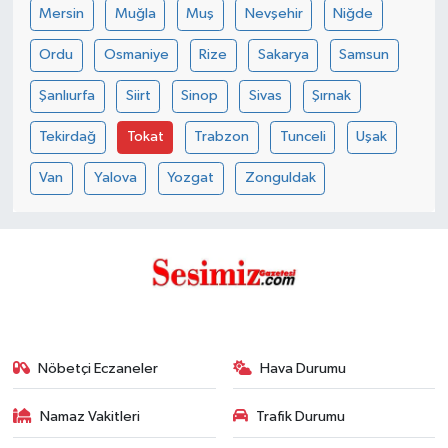
Mersin
Muğla
Muş
Nevşehir
Niğde
Ordu
Osmaniye
Rize
Sakarya
Samsun
Şanlıurfa
Siirt
Sinop
Sivas
Şırnak
Tekirdağ
Tokat
Trabzon
Tunceli
Uşak
Van
Yalova
Yozgat
Zonguldak
Nöbetçi Eczaneler
Hava Durumu
Namaz Vakitleri
Trafik Durumu