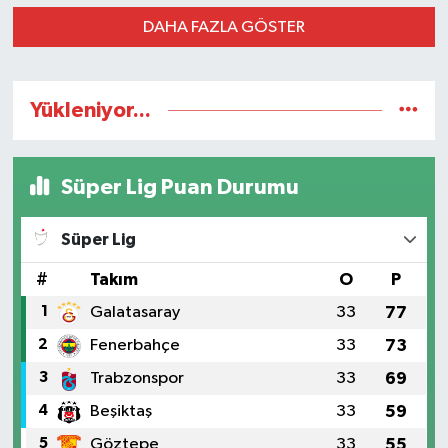
DAHA FAZLA GÖSTER
Yükleniyor...
Süper Lig Puan Durumu
Süper Lig
#
Takım
O
P
1
Galatasaray
33
77
2
Fenerbahçe
33
73
3
Trabzonspor
33
69
4
Beşiktaş
33
59
5
Göztepe
33
55