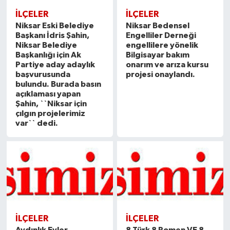
İLÇELER
İLÇELER
Niksar Eski Belediye
Niksar Bedensel
Başkanı İdris Şahin,
Engelliler Derneği
Niksar Belediye
engellilere yönelik
Başkanlığı için Ak
Bilgisayar bakım
Partiye aday adaylık
onarım ve arıza kursu
başvurusunda
projesi onaylandı.
bulundu. Burada basın
açıklaması yapan
Şahin, ``Niksar için
çılgın projelerimiz
var`` dedi.
İLÇELER
İLÇELER