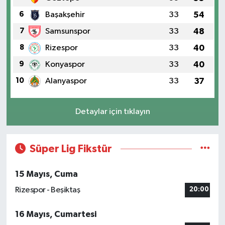
6
Başakşehir
33
54
7
Samsunspor
33
48
8
Rizespor
33
40
9
Konyaspor
33
40
10
Alanyaspor
33
37
Detaylar için tıklayın
Süper Lig Fikstür
15 Mayıs, Cuma
Rizespor - Beşiktaş
20:00
16 Mayıs, Cumartesi