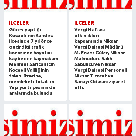
İLÇELER
İLÇELER
Görev yaptığı
Vergi Haftası
Kocaeli`nin Kandıra
etkinlikleri
ilçesinde 7 yıl önce
kapsamında Niksar
geçirdiği trafik
Vergi Dairesi Müdürü
kazasında hayatını
M. Enver Güler, Niksar
kaybeden kaymakam
Malmüdürü Salih
Mehmet Sarıcan için
Sabuncu ve Niksar
Kocaeli Valiliğinin
Vergi Dairesi Personeli
talebi üzerine,
Niksar Ticaret ve
memleketi Tokat`ın
Sanayi Odasını ziyaret
Yeşilyurt ilçesinin de
etti.
aralarında bulundu