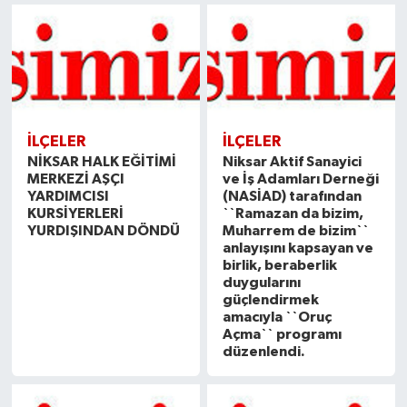
İLÇELER
İLÇELER
NİKSAR HALK EĞİTİMİ
Niksar Aktif Sanayici
MERKEZİ AŞÇI
ve İş Adamları Derneği
YARDIMCISI
(NASİAD) tarafından
KURSİYERLERİ
``Ramazan da bizim,
YURDIŞINDAN DÖNDÜ
Muharrem de bizim``
anlayışını kapsayan ve
birlik, beraberlik
duygularını
güçlendirmek
amacıyla ``Oruç
Açma`` programı
düzenlendi.