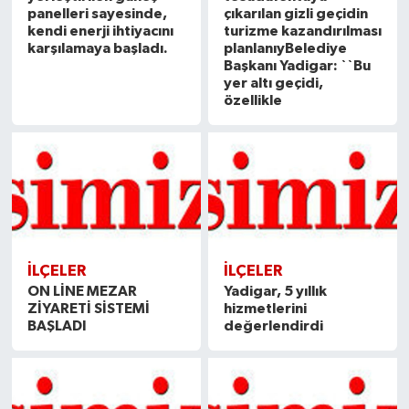
panelleri sayesinde,
çıkarılan gizli geçidin
kendi enerji ihtiyacını
turizme kazandırılması
karşılamaya başladı.
planlanıyBelediye
Başkanı Yadigar: ``Bu
yer altı geçidi,
özellikle
İLÇELER
İLÇELER
ON LİNE MEZAR
Yadigar, 5 yıllık
ZİYARETİ SİSTEMİ
hizmetlerini
BAŞLADI
değerlendirdi