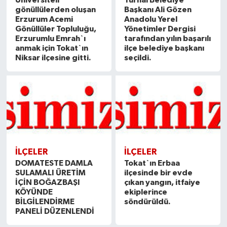
gönüllülerden oluşan
Başkanı Ali Gözen
Erzurum Acemi
Anadolu Yerel
Gönüllüler Topluluğu,
Yönetimler Dergisi
Erzurumlu Emrah`ı
tarafından yılın başarılı
anmak için Tokat`ın
ilçe belediye başkanı
Niksar ilçesine gitti.
seçildi.
İLÇELER
İLÇELER
DOMATESTE DAMLA
Tokat`ın Erbaa
SULAMALI ÜRETİM
ilçesinde bir evde
İÇİN BOĞAZBAŞI
çıkan yangın, itfaiye
KÖYÜNDE
ekiplerince
BİLGİLENDİRME
söndürüldü.
PANELİ DÜZENLENDİ