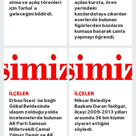
atma ve açılış törenleri
açılan kursta, ören
için Turhal`a
yerindeki
geleceğini bildirdi.
kazılardataya çıkarılan
eserlerde bulunan
figürlerden bazılarını
kumaşa basarak çanta
yapmayı öğrendi.
İLÇELER
İLÇELER
Erbaa İlçesi`ne bağlı
Niksar Belediye
Gökal Beldesinde
Başkanı Duran Yadigar,
ulaşım zolduğu yolda
ilçeyi 2009-2013 yılları
incelemelerde bulunan
arasında 36 bin kişinin
AK Parti Samsun
ziyaret ettiğini
Milletvekili Cemal
söyledi.
Yılmaz Demir ve AK