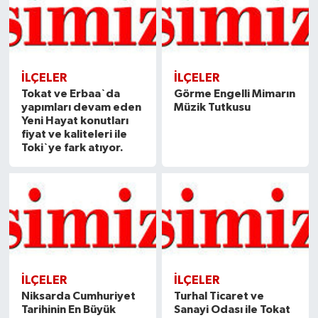
İLÇELER
İLÇELER
Tokat ve Erbaa`da
Görme Engelli Mimarın
yapımları devam eden
Müzik Tutkusu
Yeni Hayat konutları
fiyat ve kaliteleri ile
Toki`ye fark atıyor.
İLÇELER
İLÇELER
Niksarda Cumhuriyet
Turhal Ticaret ve
Tarihinin En Büyük
Sanayi Odası ile Tokat