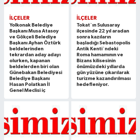
İLÇELER
İLÇELER
Yolkonak Belediye
Tokat`ın Sulusaray
Başkanı Musa Atasoy
ilçesinde 22 yıl aradan
ve Gökçeli Belediye
sonra kazıların
Başkanı Ayhan Öztürk
başladığı Sebastopolis
beldelerinden
Antik Kenti`ndeki
tekrardan aday adayı
Roma hamamının ve
olurken, kapanan
Bizans kilisesinin
beldelerden biri olan
önümüzdeki yıllarda
Günebakan Belediyesi
gün yüzüne çıkarılarak
Belediye Başkanı
turizme kazandırılması
Hasan Polatkan İl
hedefleniyor.
Genel Meclisi iç