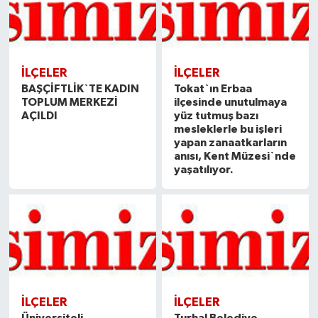
İLÇELER
İLÇELER
BAŞÇİFTLİK`TE KADIN
Tokat`ın Erbaa
TOPLUM MERKEZİ
ilçesinde unutulmaya
AÇILDI
yüz tutmuş bazı
mesleklerle bu işleri
yapan zanaatkarların
anısı, Kent Müzesi`nde
yaşatılıyor.
İLÇELER
İLÇELER
Üniversiteli
Turhal Belediye