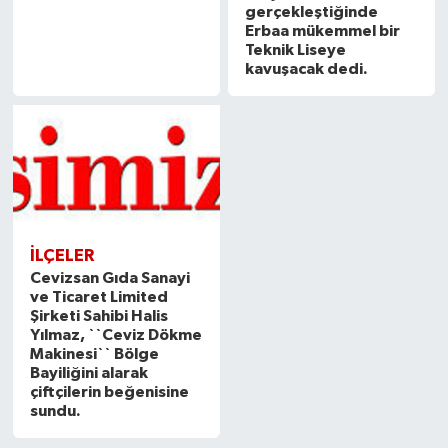
gerçekleştiğinde
Erbaa mükemmel bir
Teknik Liseye
kavuşacak dedi.
İLÇELER
Cevizsan Gıda Sanayi
ve Ticaret Limited
Şirketi Sahibi Halis
Yılmaz, ``Ceviz Dökme
Makinesi`` Bölge
Bayiliğini alarak
çiftçilerin beğenisine
sundu.