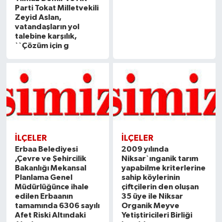
Parti Tokat Milletvekili
Zeyid Aslan,
vatandaşların yol
talebine karşılık,
``Çözüm için g
İLÇELER
İLÇELER
Erbaa Belediyesi
2009 yılında
,Çevre ve Şehircilik
Niksar`ınganik tarım
Bakanlığı Mekansal
yapabilme kriterlerine
Planlama Genel
sahip köylerinin
Müdürlüğünce ihale
çiftçilerin den oluşan
edilen Erbaanın
35 üye ile Niksar
tamamında 6306 sayılı
Organik Meyve
Afet Riski Altındaki
Yetiştiricileri Birliği