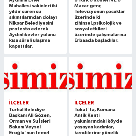
Aydınlık Evler
8 Türk 8 Romen VE 8
Mahallesi sakinleri iki
Macar genç
yıldır süren su
Televizyonun çocuklar
sıkıntılarından dolayı
üzerinde ki
Niksar Belediyesini
zihinsel,psikolojik ve
protesto ederek
sosyal etkileri
Aydınlıkevler yolunu
üzerinde çalışmalarına
kısa süreli ulaşıma
Erbaada başladılar.
kapattılar.
İLÇELER
İLÇELER
Turhal Belediye
Tokat`ta, Komana
Başkanı Ali Gözen,
Antik Kenti
Orman ve Su İşleri
yakınlarındaki köyde
Bakanı Veysel
yaşayan kadınlar,
Eroğlu`nun temel
kendilerine yönelik