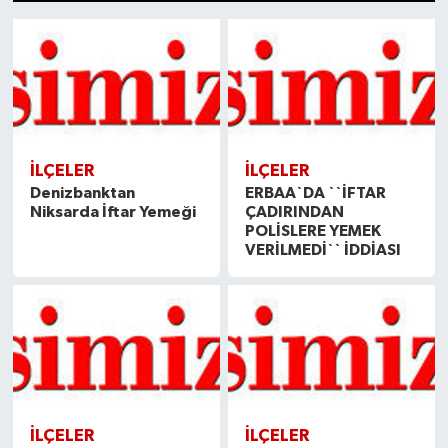
1
2
3
4
5
6
7
8
9
10
11
12
13
14
15
Spor
Teknoloji
Tokat Haberleri
İLÇELER
İLÇELER
Yaşam
Denizbanktan
ERBAA`DA ``İFTAR
Niksarda İftar Yemeği
ÇADIRINDAN
POLİSLERE YEMEK
VERİLMEDİ`` İDDİASI
İLÇELER
İLÇELER