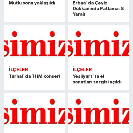
Mutlu sona yaklaşıldı
Erbaa`da Çeyiz
Dükkanında Patlama: 8
Yaralı
İLÇELER
İLÇELER
Turhal`da THM konseri
Yeşilyurt`ta el
sanatları sergisi açıldı