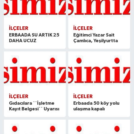
İLÇELER
İLÇELER
ERBAADA SU ARTIK 25
Eğitimci Yazar Sait
DAHA UCUZ
Çamlıca, Yeşilyurtta
İLÇELER
İLÇELER
Gıdacılara ``İşletme
Erbaada 50 köy yolu
Kayıt Belgesi`` Uyarısı
ulaşıma kapalı