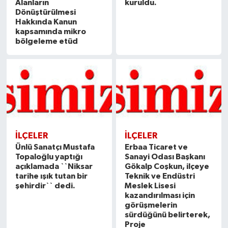
Alanların
kuruldu.
Dönüştürülmesi
Hakkında Kanun
kapsamında mikro
bölgeleme etüd
İLÇELER
İLÇELER
Ünlü Sanatçı Mustafa
Erbaa Ticaret ve
Topaloğlu yaptığı
Sanayi Odası Başkanı
açıklamada ``Niksar
Gökalp Coşkun, ilçeye
tarihe ışık tutan bir
Teknik ve Endüstri
şehirdir`` dedi.
Meslek Lisesi
kazandırılması için
görüşmelerin
sürdüğünü belirterek,
Proje