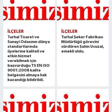
İLÇELER
İLÇELER
Turhal Ticaret ve
Turhal Şeker Fabrikası
Sanayi Odasının dünya
Müdürlüğü görevini
standartlarında
sürdüren Şahin Ucuzal,
üyelerine kaliteli ve
emekli oldu.
etkin hizmet
verebilmek için
başvurduğu TS EN ISO
9001:2008 kalite
belgesini almaya hak
kazandığı bildirildi.