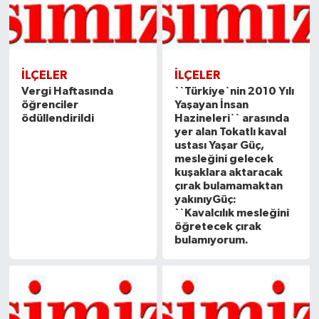
İLÇELER
İLÇELER
Vergi Haftasında
``Türkiye`nin 2010 Yılı
öğrenciler
Yaşayan İnsan
ödüllendirildi
Hazineleri`` arasında
yer alan Tokatlı kaval
ustası Yaşar Güç,
mesleğini gelecek
kuşaklara aktaracak
çırak bulamamaktan
yakınıyGüç:
``Kavalcılık mesleğini
öğretecek çırak
bulamıyorum.