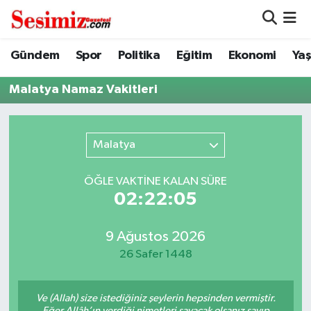
Dünya
Nöbetçi Eczaneler
Gündem
Spor
Politika
Eğitim
Ekonomi
Ya
Eğitim
Hava Durumu
Malatya Namaz Vakitleri
Ekonomi
Namaz Vakitleri
Malatya
Genel
Trafik Durumu
ÖĞLE VAKTİNE KALAN SÜRE
Gündem
Süper Lig Puan Durumu ve Fikstür
02:22:05
Magazin
Tüm Manşetler
9 Ağustos 2026
26 Safer 1448
Politika
Son Dakika Haberleri
Ve (Allah) size istediğiniz şeylerin hepsinden vermiştir.
Sağlık
Haber Arşivi
Eğer Allâh’ın verdiği nimetleri sayacak olsanız sayıp