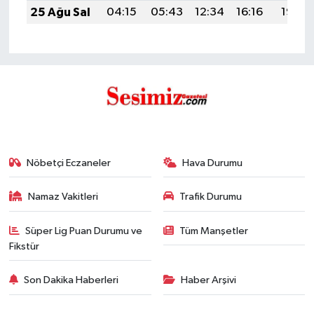
25 Ağu Sal
04:15
05:43
12:34
16:16
19:15
Nöbetçi Eczaneler
Hava Durumu
Namaz Vakitleri
Trafik Durumu
Süper Lig Puan Durumu ve
Tüm Manşetler
Fikstür
Son Dakika Haberleri
Haber Arşivi