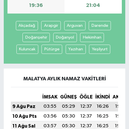
19:36
21:04
Akçadağ
Arapgir
Arguvan
Darende
Doğanşehir
Doğanyol
Hekimhan
Kuluncak
Pütürge
Yazıhan
Yeşilyurt
MALATYA AYLIK NAMAZ VAKITLERI
İMSAK
GÜNEŞ
ÖĞLE
İKINDI
AKŞA
9 Ağu Paz
03:55
05:29
12:37
16:26
19:36
10 Ağu Pts
03:56
05:30
12:37
16:25
19:35
11 Ağu Sal
03:57
05:30
12:37
16:25
19:34