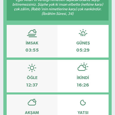
bitiremezsiniz. Şüphe yok ki insan elbette (nefsine karşı)
Spor
çok zâlim, (Rabb’inin nimetlerine karşı) çok nankördür.
(İbrâhîm Sûresi, 34)
Teknoloji
Tokat Haberleri
İMSAK
GÜNEŞ
Yaşam
03:55
05:29
ÖĞLE
İKINDI
12:37
16:26
AKŞAM
YATSI