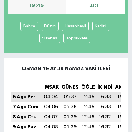
19:45
21:11
Bahçe
Düziçi
Hasanbeyli
Kadirli
Sumbas
Toprakkale
OSMANIYE AYLIK NAMAZ VAKITLERI
İMSAK
GÜNEŞ
ÖĞLE
İKINDI
AKŞA
6 Ağu Per
04:04
05:37
12:46
16:33
19:45
7 Ağu Cum
04:06
05:38
12:46
16:33
19:44
8 Ağu Cts
04:07
05:39
12:46
16:32
19:43
9 Ağu Paz
04:08
05:39
12:46
16:32
19:42