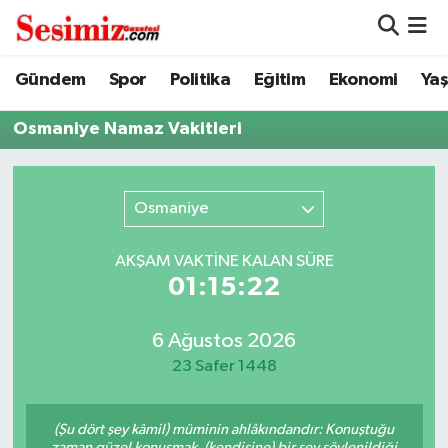
Dünya
Nöbetçi Eczaneler
Gündem
Spor
Politika
Eğitim
Ekonomi
Ya
Eğitim
Hava Durumu
Osmaniye Namaz Vakitleri
Ekonomi
Namaz Vakitleri
Osmaniye
Genel
Trafik Durumu
AKŞAM VAKTİNE KALAN SÜRE
Gündem
Süper Lig Puan Durumu ve Fikstür
01:15:22
Magazin
Tüm Manşetler
6 Ağustos 2026
23 Safer 1448
Politika
Son Dakika Haberleri
(Şu dört şey kâmil) müminin ahlâkındandır: Konuştuğu
Sağlık
Haber Arşivi
zaman güzel konuşmak, (kendisine) bir şey söylenildiği