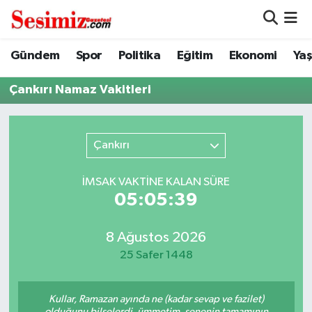
Dünya
Nöbetçi Eczaneler
Gündem
Spor
Politika
Eğitim
Ekonomi
Ya
Eğitim
Hava Durumu
Çankırı Namaz Vakitleri
Ekonomi
Namaz Vakitleri
Çankırı
Genel
Trafik Durumu
İMSAK VAKTİNE KALAN SÜRE
Gündem
Süper Lig Puan Durumu ve Fikstür
05:05:39
Magazin
Tüm Manşetler
8 Ağustos 2026
25 Safer 1448
Politika
Son Dakika Haberleri
Kullar, Ramazan ayında ne (kadar sevap ve fazilet)
Sağlık
Haber Arşivi
olduğunu bilselerdi, ümmetim, senenin tamamının