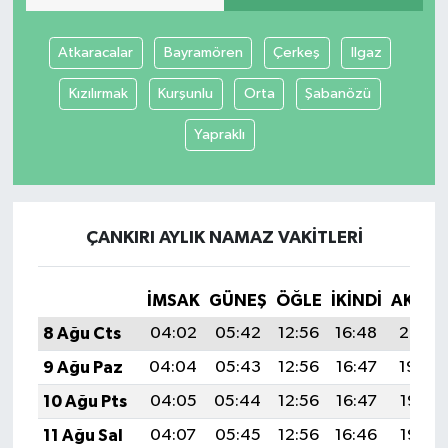
Atkaracalar
Bayramören
Çerkeş
Ilgaz
Kızılırmak
Kurşunlu
Orta
Şabanözü
Yapraklı
ÇANKIRI AYLIK NAMAZ VAKITLERI
İMSAK
GÜNEŞ
ÖĞLE
İKINDI
AKŞA
8 Ağu Cts
04:02
05:42
12:56
16:48
20:01
9 Ağu Paz
04:04
05:43
12:56
16:47
19:59
10 Ağu Pts
04:05
05:44
12:56
16:47
19:58
11 Ağu Sal
04:07
05:45
12:56
16:46
19:57