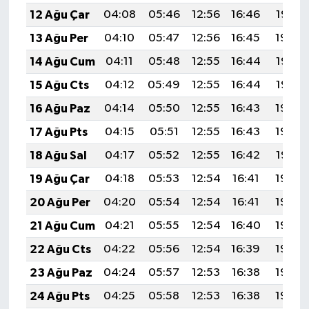
12 Ağu Çar
04:08
05:46
12:56
16:46
19:56
13 Ağu Per
04:10
05:47
12:56
16:45
19:54
14 Ağu Cum
04:11
05:48
12:55
16:44
19:53
15 Ağu Cts
04:12
05:49
12:55
16:44
19:52
16 Ağu Paz
04:14
05:50
12:55
16:43
19:50
17 Ağu Pts
04:15
05:51
12:55
16:43
19:49
18 Ağu Sal
04:17
05:52
12:55
16:42
19:47
19 Ağu Çar
04:18
05:53
12:54
16:41
19:46
20 Ağu Per
04:20
05:54
12:54
16:41
19:44
21 Ağu Cum
04:21
05:55
12:54
16:40
19:43
22 Ağu Cts
04:22
05:56
12:54
16:39
19:42
23 Ağu Paz
04:24
05:57
12:53
16:38
19:40
24 Ağu Pts
04:25
05:58
12:53
16:38
19:39