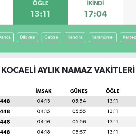
ÖĞLE
İKINDI
13:11
17:04
Darıca
Dilovası
Gebze
Kandıra
Karamürsel
Karte
KOCAELI AYLIK NAMAZ VAKITLERI
İMSAK
GÜNEŞ
ÖĞLE
1448
04:13
05:54
13:11
1448
04:15
05:55
13:11
1448
04:16
05:56
13:11
1448
04:18
05:57
13:11