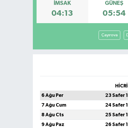
İMSAK
GÜNEŞ
Spor
04:13
05:54
Teknoloji
Çayırova
Tokat Haberleri
Yaşam
HİCRİ
6 Ağu Per
23 Safer 
7 Ağu Cum
24 Safer 
8 Ağu Cts
25 Safer 
9 Ağu Paz
26 Safer 