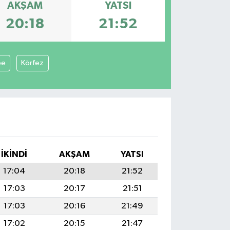
AKŞAM
YATSI
20:18
21:52
pe
Körfez
İKINDI
AKŞAM
YATSI
17:04
20:18
21:52
17:03
20:17
21:51
17:03
20:16
21:49
17:02
20:15
21:47