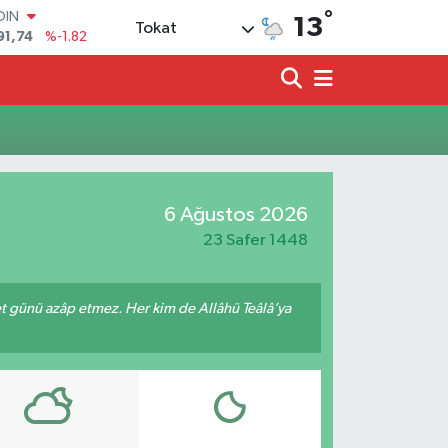
°
OIN
13
Tokat
91,74
%-1.82
AR
3620
%0.02
O
8690
%0.19
LİN
0380
%0.18
TIN
2,09000
%0.19
6 Ağustos 2026
100
98,00
%0
23 Safer 1448
met günü azâp etmez. Her kim de Allâhü Teâlâ’ya