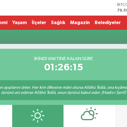
BITC
79.5
DOL
45,4
omi
Yaşam
İlçeler
Sağlık
Magazin
Belediyeler
EUR
53,3
STER
61,6
G.AL
686
İKINDI VAKTİNE KALAN SÜRE
BİST
01:26:15
14.5
nun ayıplarını örter. Her kim öfkesine mâni olursa Allâhü Teâlâ, ona kıyâ
özrünü arz ederse Allâhü Teâlâ, onun özrünü kabul eder. (Hadis-i Şerif)