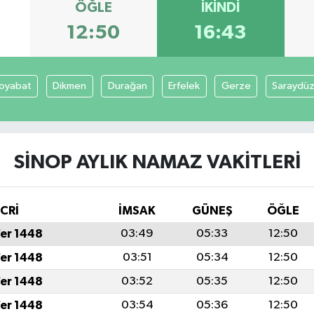
ÖĞLE
İKINDI
12:50
16:43
oyabat
Dikmen
Durağan
Erfelek
Gerze
Saraydü
SINOP AYLIK NAMAZ VAKITLERI
İCRİ
İMSAK
GÜNEŞ
ÖĞLE
fer 1448
03:49
05:33
12:50
fer 1448
03:51
05:34
12:50
fer 1448
03:52
05:35
12:50
fer 1448
03:54
05:36
12:50