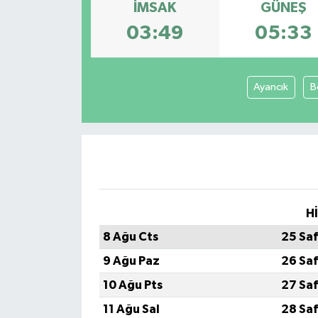
İMSAK
GÜNEŞ
Spor
03:49
05:33
Teknoloji
Ayancık
B
Tokat Haberleri
Yaşam
H
8 Ağu Cts
25 Sa
9 Ağu Paz
26 Sa
10 Ağu Pts
27 Sa
11 Ağu Sal
28 Sa