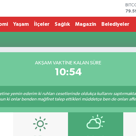
BITC
79.5
DOL
45,4
omi
Yaşam
İlçeler
Sağlık
Magazin
Belediyeler
EUR
53,3
STER
61,6
G.AL
686
AKŞAM VAKTİNE KALAN SÜRE
BİST
10:54
14.5
tine yemin ederim ki ruhları cesetlerinde oldukça kullarını saptırmakt
un ki onlar benden mağfiret talep ettikleri müddetçe ben de onları af