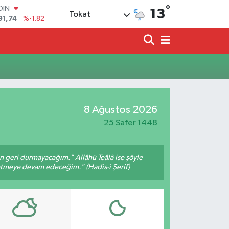
°
OIN
13
Tokat
91,74
%-1.82
AR
3620
%0.02
O
8690
%0.19
LİN
0380
%0.18
TIN
2,09000
%0.19
8 Ağustos 2026
100
98,00
%0
25 Safer 1448
an geri durmayacağım." Allâhü Teâlâ ise şöyle
fetmeye devam edeceğim." (Hadis-i Şerif)