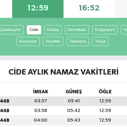
12:59
16:52
Çatalzeytin
Cide
Daday
Devrekani
Doğanyurt
H
Şenpazar
Seydiler
Taşköprü
Tosya
CIDE AYLIK NAMAZ VAKITLERI
İMSAK
GÜNEŞ
ÖĞLE
1448
03:57
05:41
12:59
1448
03:58
05:42
12:59
1448
04:00
05:43
12:59