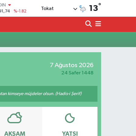
°
OIN
13
Tokat
91,74
%-1.82
AR
3620
%0.02
O
8690
%0.19
LİN
0380
%0.18
TIN
2,09000
%0.19
7 Ağustos 2026
100
98,00
%0
24 Safer 1448
tutan kimseye müjdeler olsun. (Hadis-i Şerif)
AKŞAM
YATSI