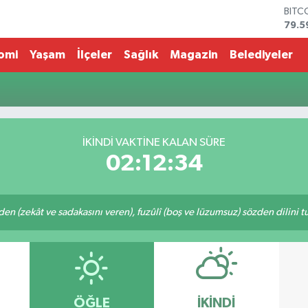
BITC
79.5
DOL
45,4
omi
Yaşam
İlçeler
Sağlık
Magazin
Belediyeler
EUR
53,3
STER
61,6
G.AL
686
İKINDI VAKTİNE KALAN SÜRE
BİST
02:12:34
14.5
eden (zekât ve sadakasını veren), fuzûlî (boş ve lüzumsuz) sözden dilini 
ÖĞLE
İKINDI