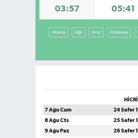
03:57
05:41
Spor
Teknoloji
Abana
Ağlı
Araç
Azdavay
Tokat Haberleri
Yaşam
HİCRİ
7 Ağu Cum
24 Safer 
8 Ağu Cts
25 Safer 
9 Ağu Paz
26 Safer 