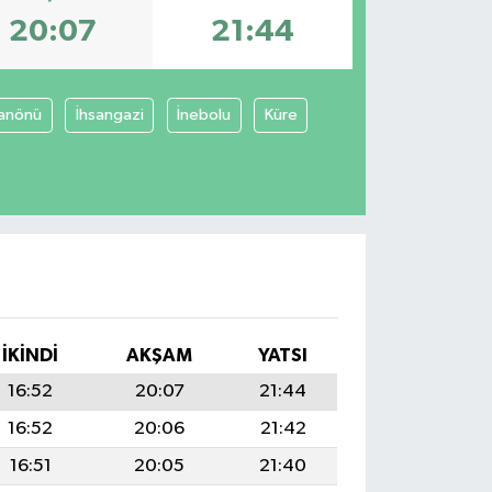
20:07
21:44
anönü
İhsangazi
İnebolu
Küre
İKINDI
AKŞAM
YATSI
16:52
20:07
21:44
16:52
20:06
21:42
16:51
20:05
21:40