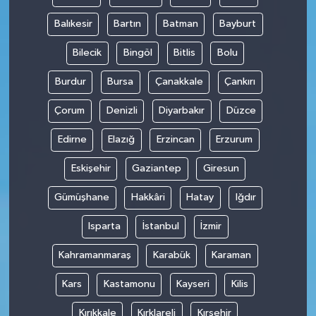
Balıkesir
Bartın
Batman
Bayburt
Bilecik
Bingöl
Bitlis
Bolu
Burdur
Bursa
Çanakkale
Çankırı
Çorum
Denizli
Diyarbakır
Düzce
Edirne
Elazığ
Erzincan
Erzurum
Eskişehir
Gaziantep
Giresun
Gümüşhane
Hakkâri
Hatay
Iğdır
Isparta
İstanbul
İzmir
Kahramanmaraş
Karabük
Karaman
Kars
Kastamonu
Kayseri
Kilis
Kırıkkale
Kırklareli
Kırşehir