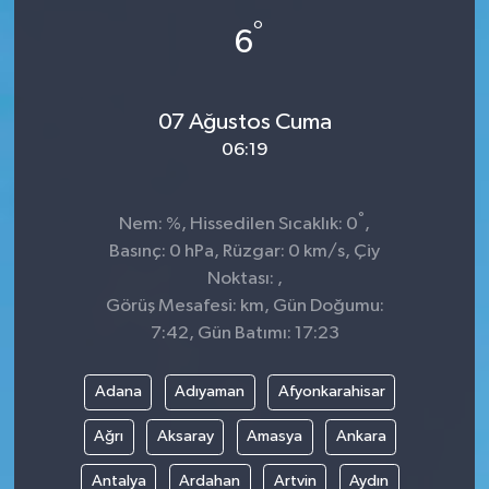
°
6
Spor
Teknoloji
07 Ağustos Cuma
Tokat Haberleri
06:19
Yaşam
°
Nem: %, Hissedilen Sıcaklık: 0
,
Basınç: 0 hPa, Rüzgar: 0 km/s, Çiy
Noktası: ,
Görüş Mesafesi: km, Gün Doğumu:
7:42, Gün Batımı: 17:23
Adana
Adıyaman
Afyonkarahisar
Ağrı
Aksaray
Amasya
Ankara
Antalya
Ardahan
Artvin
Aydın