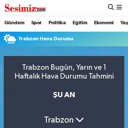
Dünya
Nöbetçi Eczaneler
Gündem
Spor
Politika
Eğitim
Ekonomi
Ya
Eğitim
Hava Durumu
Trabzon Hava Durumu
Ekonomi
Namaz Vakitleri
Genel
Trafik Durumu
Trabzon Bugün, Yarın ve 1
Haftalık Hava Durumu Tahmini
Gündem
Süper Lig Puan Durumu ve Fikstür
ŞU AN
Magazin
Tüm Manşetler
Politika
Son Dakika Haberleri
Trabzon
Sağlık
Haber Arşivi