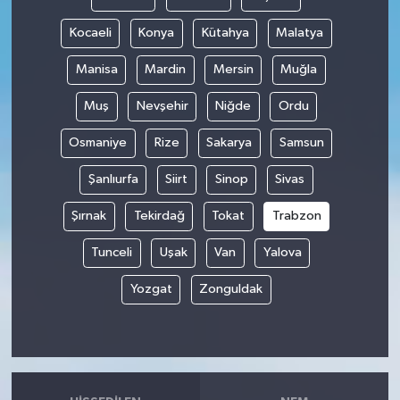
Kocaeli
Konya
Kütahya
Malatya
Manisa
Mardin
Mersin
Muğla
Muş
Nevşehir
Niğde
Ordu
Osmaniye
Rize
Sakarya
Samsun
Şanlıurfa
Siirt
Sinop
Sivas
Şırnak
Tekirdağ
Tokat
Trabzon
Tunceli
Uşak
Van
Yalova
Yozgat
Zonguldak