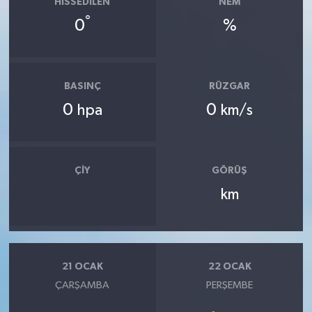
HISSEDILEN
NEM
°
0
%
BASINÇ
RÜZGAR
0
0
hpa
km/s
ÇIY
GÖRÜŞ
km
21 OCAK
22 OCAK
ÇARŞAMBA
PERŞEMBE