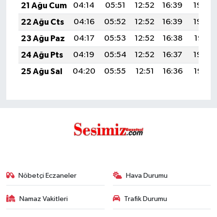
21 Ağu Cum
04:14
05:51
12:52
16:39
19:44
22 Ağu Cts
04:16
05:52
12:52
16:39
19:42
23 Ağu Paz
04:17
05:53
12:52
16:38
19:41
24 Ağu Pts
04:19
05:54
12:52
16:37
19:39
25 Ağu Sal
04:20
05:55
12:51
16:36
19:38
Nöbetçi Eczaneler
Hava Durumu
Namaz Vakitleri
Trafik Durumu