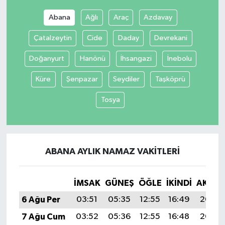
Abana
Ağlı
Araç
Azdavay
Çatalzeytin
Cide
Daday
Devrekani
Doğanyurt
Hanönü
İhsangazi
İnebolu
Küre
Şenpazar
Seydiler
Taşköprü
Tosya
ABANA AYLIK NAMAZ VAKITLERI
İMSAK
GÜNEŞ
ÖĞLE
İKINDI
AKŞA
6 Ağu Per
03:51
05:35
12:55
16:49
20:05
7 Ağu Cum
03:52
05:36
12:55
16:48
20:03