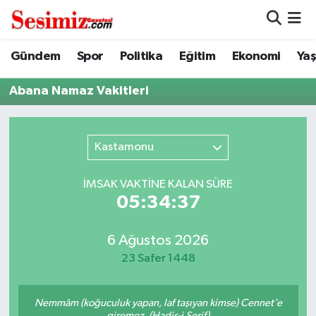
Dünya
Nöbetçi Eczaneler
Gündem
Spor
Politika
Eğitim
Ekonomi
Ya
Eğitim
Hava Durumu
Abana Namaz Vakitleri
Ekonomi
Namaz Vakitleri
Kastamonu
Genel
Trafik Durumu
İMSAK VAKTİNE KALAN SÜRE
Gündem
Süper Lig Puan Durumu ve Fikstür
05:34:37
Magazin
Tüm Manşetler
6 Ağustos 2026
23 Safer 1448
Politika
Son Dakika Haberleri
Nemmâm (koğuculuk yapan, laf taşıyan kimse) Cennet’e
Sağlık
Haber Arşivi
giremez. (Hadis-i Şerif)