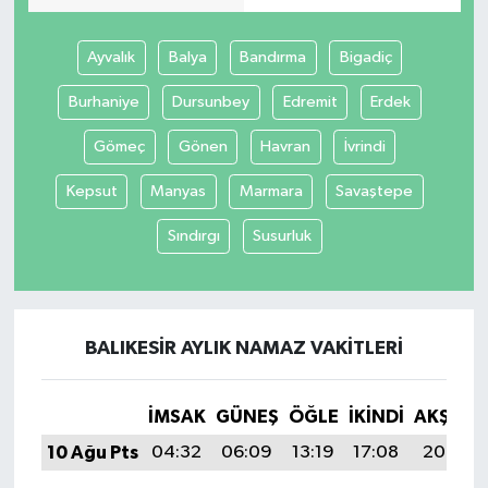
Ayvalık
Balya
Bandırma
Bigadiç
Burhaniye
Dursunbey
Edremit
Erdek
Gömeç
Gönen
Havran
İvrindi
Kepsut
Manyas
Marmara
Savaştepe
Sındırgı
Susurluk
BALIKESIR AYLIK NAMAZ VAKITLERI
İMSAK
GÜNEŞ
ÖĞLE
İKINDI
AKŞAM
10 Ağu Pts
04:32
06:09
13:19
17:08
20:19