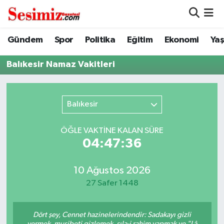
Dünya
Nöbetçi Eczaneler
Gündem
Spor
Politika
Eğitim
Ekonomi
Ya
Eğitim
Hava Durumu
Balıkesir Namaz Vakitleri
Ekonomi
Namaz Vakitleri
Balıkesir
Genel
Trafik Durumu
ÖĞLE VAKTİNE KALAN SÜRE
Gündem
Süper Lig Puan Durumu ve Fikstür
04:47:36
Magazin
Tüm Manşetler
10 Ağustos 2026
27 Safer 1448
Politika
Son Dakika Haberleri
Dört şey, Cennet hazinelerindendir: Sadakayı gizli
Sağlık
Haber Arşivi
vermek, musibeti gizlemek, sıla-i rahim yapmak ve "Lâ