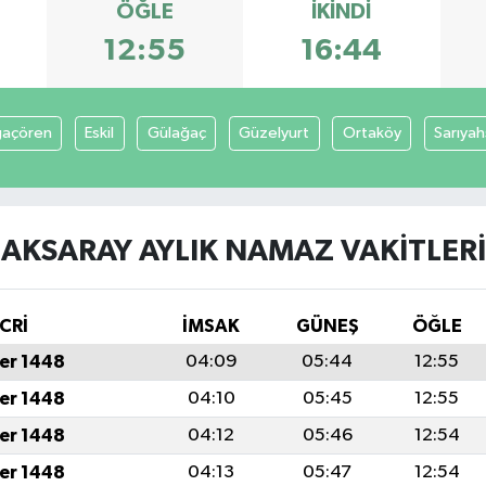
ÖĞLE
İKINDI
12:55
16:44
açören
Eskil
Gülağaç
Güzelyurt
Ortaköy
Sarıyah
AKSARAY AYLIK NAMAZ VAKITLERI
CRİ
İMSAK
GÜNEŞ
ÖĞLE
er 1448
04:09
05:44
12:55
er 1448
04:10
05:45
12:55
er 1448
04:12
05:46
12:54
er 1448
04:13
05:47
12:54