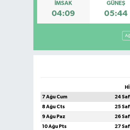
İMSAK
GÜNEŞ
Spor
04:09
05:44
Teknoloji
Ağ
Tokat Haberleri
Yaşam
Hİ
7 Ağu Cum
24 Saf
8 Ağu Cts
25 Saf
9 Ağu Paz
26 Saf
10 Ağu Pts
27 Saf