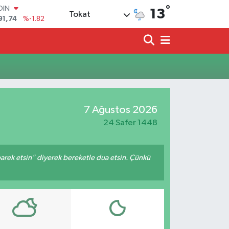
°
OIN
13
Tokat
91,74
%-1.82
AR
3620
%0.02
O
8690
%0.19
LİN
0380
%0.18
TIN
2,09000
%0.19
7 Ağustos 2026
100
98,00
%0
24 Safer 1448
arek etsin" diyerek bereketle dua etsin. Çünkü