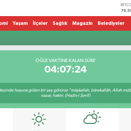
BITC
79.5
DOL
45,4
omi
Yaşam
İlçeler
Sağlık
Magazin
Belediyeler
EUR
53,3
STER
61,6
G.AL
686
ÖĞLE VAKTİNE KALAN SÜRE
BİST
04:07:24
14.5
rdeşinde hoşuna giden bir şey görürse "mâşâallah, bârekallâh, Allah müb
nazar, haktır. (Hadis-i Şerif)