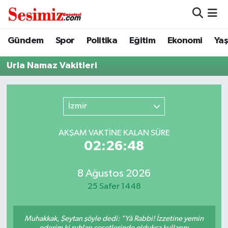
Dünya
Nöbetçi Eczaneler
Gündem
Spor
Politika
Eğitim
Ekonomi
Ya
Eğitim
Hava Durumu
Urla Namaz Vakitleri
Ekonomi
Namaz Vakitleri
İzmir
Genel
Trafik Durumu
AKŞAM VAKTİNE KALAN SÜRE
Gündem
Süper Lig Puan Durumu ve Fikstür
02:26:48
Magazin
Tüm Manşetler
8 Ağustos 2026
25 Safer 1448
Politika
Son Dakika Haberleri
Muhakkak, Şeytan şöyle dedi: "Yâ Rabbi! İzzetine yemin
Sağlık
Haber Arşivi
ederim ki ruhları cesetlerinde oldukça kullarını