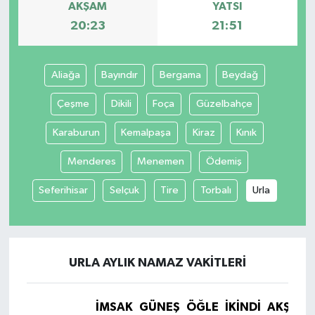
AKŞAM
YATSI
20:23
21:51
Aliağa
Bayındır
Bergama
Beydağ
Çeşme
Dikili
Foça
Güzelbahçe
Karaburun
Kemalpaşa
Kiraz
Kınık
Menderes
Menemen
Ödemiş
Seferihisar
Selçuk
Tire
Torbalı
Urla
URLA AYLIK NAMAZ VAKITLERI
İMSAK
GÜNEŞ
ÖĞLE
İKINDI
AKŞAM