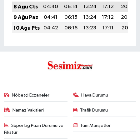
8 Ağu Cts
04:40
06:14
13:24
17:12
20:23
9 Ağu Paz
04:41
06:15
13:24
17:12
20:22
10 Ağu Pts
04:42
06:16
13:23
17:11
20:21
Nöbetçi Eczaneler
Hava Durumu
Namaz Vakitleri
Trafik Durumu
Süper Lig Puan Durumu ve
Tüm Manşetler
Fikstür