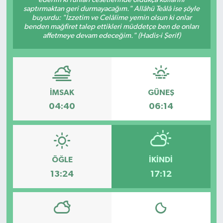
saptırmaktan geri durmayacağım." Allâhü Teâlâ ise şöyle
Spor
buyurdu: "İzzetim ve Celâlime yemin olsun ki onlar
benden mağfiret talep ettikleri müddetçe ben de onları
affetmeye devam edeceğim." (Hadis-i Şerif)
Teknoloji
Tokat Haberleri
İMSAK
GÜNEŞ
Yaşam
04:40
06:14
ÖĞLE
İKINDI
13:24
17:12