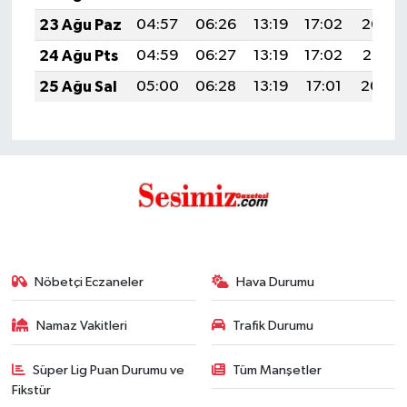
23 Ağu Paz
04:57
06:26
13:19
17:02
20:03
24 Ağu Pts
04:59
06:27
13:19
17:02
20:01
25 Ağu Sal
05:00
06:28
13:19
17:01
20:00
Nöbetçi Eczaneler
Hava Durumu
Namaz Vakitleri
Trafik Durumu
Süper Lig Puan Durumu ve
Tüm Manşetler
Fikstür