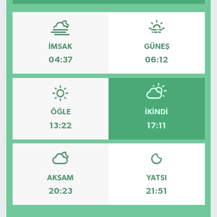
Spor
Teknoloji
İMSAK
GÜNEŞ
04:37
06:12
Tokat Haberleri
Yaşam
ÖĞLE
İKINDI
13:22
17:11
AKŞAM
YATSI
20:23
21:51