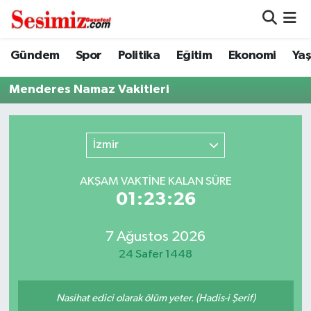
Dünya
Nöbetçi Eczaneler
Gündem
Spor
Politika
Eğitim
Ekonomi
Ya
Eğitim
Hava Durumu
Menderes Namaz Vakitleri
Ekonomi
Namaz Vakitleri
İzmir
Genel
Trafik Durumu
AKŞAM VAKTİNE KALAN SÜRE
Gündem
Süper Lig Puan Durumu ve Fikstür
01:23:26
Magazin
Tüm Manşetler
7 Ağustos 2026
24 Safer 1448
Politika
Son Dakika Haberleri
Nasihat edici olarak ölüm yeter. (Hadis-i Şerif)
Sağlık
Haber Arşivi