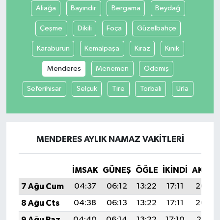
Aliağa
Bayındır
Bergama
Beydağ
Çeşme
Dikili
Foça
Güzelbahçe
Karaburun
Kemalpaşa
Kiraz
Kınık
Menderes
Menemen
Ödemiş
Seferihisar
Selçuk
Tire
Torbalı
Urla
MENDERES AYLIK NAMAZ VAKITLERI
İMSAK
GÜNEŞ
ÖĞLE
İKINDI
AKŞA
7 Ağu Cum
04:37
06:12
13:22
17:11
20:23
8 Ağu Cts
04:38
06:13
13:22
17:11
20:22
9 Ağu Paz
04:40
06:14
13:22
17:10
20:21