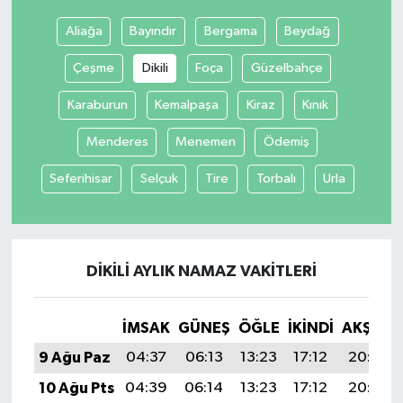
Aliağa
Bayındır
Bergama
Beydağ
Çeşme
Dikili
Foça
Güzelbahçe
Karaburun
Kemalpaşa
Kiraz
Kınık
Menderes
Menemen
Ödemiş
Seferihisar
Selçuk
Tire
Torbalı
Urla
DIKILI AYLIK NAMAZ VAKITLERI
İMSAK
GÜNEŞ
ÖĞLE
İKINDI
AKŞAM
9 Ağu Paz
04:37
06:13
13:23
17:12
20:23
10 Ağu Pts
04:39
06:14
13:23
17:12
20:22