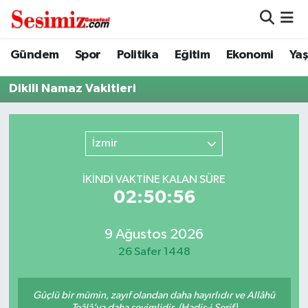
Dünya
Nöbetçi Eczaneler
Gündem
Spor
Politika
Eğitim
Ekonomi
Ya
Eğitim
Hava Durumu
Dikili Namaz Vakitleri
Ekonomi
Namaz Vakitleri
İzmir
Genel
Trafik Durumu
İKINDI VAKTİNE KALAN SÜRE
Gündem
Süper Lig Puan Durumu ve Fikstür
02:50:56
Magazin
Tüm Manşetler
9 Ağustos 2026
26 Safer 1448
Politika
Son Dakika Haberleri
Güçlü bir mümin, zayıf olandan daha hayırlıdır ve Allâhü
Sağlık
Haber Arşivi
Teâlâ’ya daha sevimlidir. (Hadis-i Şerif)