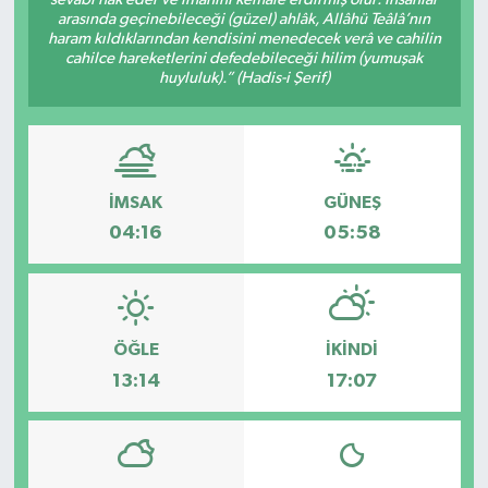
arasında geçinebileceği (güzel) ahlâk, Allâhü Teâlâ’nın
Spor
haram kıldıklarından kendisini menedecek verâ ve cahilin
cahilce hareketlerini defedebileceği hilim (yumuşak
huyluluk).” (Hadis-i Şerif)
Teknoloji
Tokat Haberleri
İMSAK
GÜNEŞ
Yaşam
04:16
05:58
ÖĞLE
İKINDI
13:14
17:07