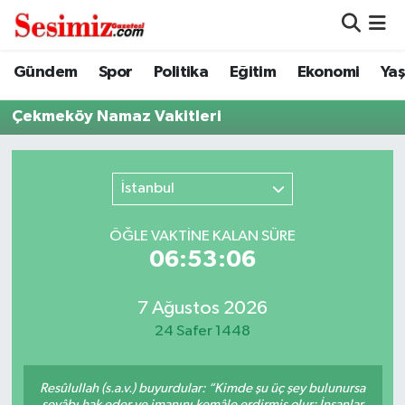
Dünya
Nöbetçi Eczaneler
Gündem
Spor
Politika
Eğitim
Ekonomi
Ya
Eğitim
Hava Durumu
Çekmeköy Namaz Vakitleri
Ekonomi
Namaz Vakitleri
İstanbul
Genel
Trafik Durumu
ÖĞLE VAKTİNE KALAN SÜRE
Gündem
Süper Lig Puan Durumu ve Fikstür
06:53:06
Magazin
Tüm Manşetler
7 Ağustos 2026
24 Safer 1448
Politika
Son Dakika Haberleri
Resûlullah (s.a.v.) buyurdular: “Kimde şu üç şey bulunursa
Sağlık
Haber Arşivi
sevâbı hak eder ve imanını kemâle erdirmiş olur: İnsanlar