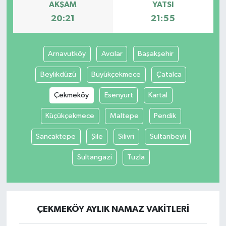
AKŞAM
YATSI
20:21
21:55
Arnavutköy
Avcılar
Başakşehir
Beylikdüzü
Büyükçekmece
Çatalca
Çekmeköy
Esenyurt
Kartal
Küçükçekmece
Maltepe
Pendik
Sancaktepe
Şile
Silivri
Sultanbeyli
Sultangazi
Tuzla
ÇEKMEKÖY AYLIK NAMAZ VAKITLERI