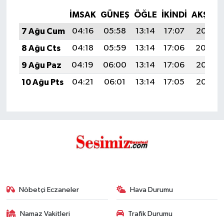
İMSAK
GÜNEŞ
ÖĞLE
İKINDI
AKŞAM
7 Ağu Cum
04:16
05:58
13:14
17:07
20:21
8 Ağu Cts
04:18
05:59
13:14
17:06
20:19
9 Ağu Paz
04:19
06:00
13:14
17:06
20:18
10 Ağu Pts
04:21
06:01
13:14
17:05
20:17
Nöbetçi Eczaneler
Hava Durumu
Namaz Vakitleri
Trafik Durumu