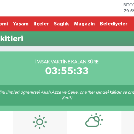
BITC
79.5
DOL
45,4
omi
Yaşam
İlçeler
Sağlık
Magazin
Belediyeler
EUR
53,3
itleri
STER
61,6
G.AL
686
İMSAK VAKTİNE KALAN SÜRE
BİST
03:55:33
14.5
î ilimleri öğrenirse) Allah Azze ve Celle, ona (her işinde) kâfîdir ve on
Şerif)