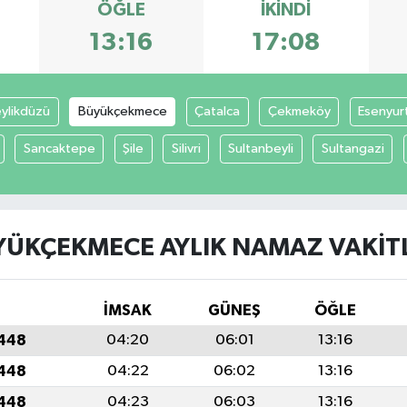
ÖĞLE
İKINDI
13:16
17:08
ylikdüzü
Büyükçekmece
Çatalca
Çekmeköy
Esenyur
Sancaktepe
Şile
Silivri
Sultanbeyli
Sultangazi
ÜKÇEKMECE AYLIK NAMAZ VAKITL
İMSAK
GÜNEŞ
ÖĞLE
1448
04:20
06:01
13:16
1448
04:22
06:02
13:16
1448
04:23
06:03
13:16