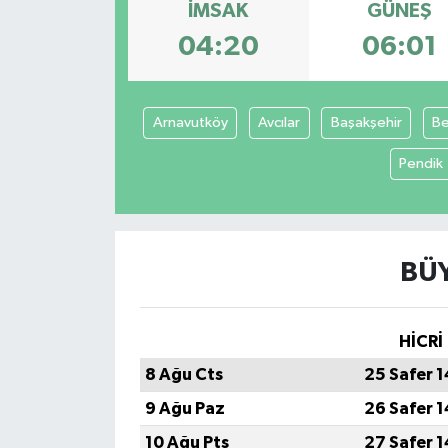
İMSAK
GÜNEŞ
Spor
04:20
06:01
Teknoloji
Arnavutköy
Avcılar
Başakşehir
Be
Tokat Haberleri
Pendik
Yaşam
BÜY
HİCRİ
8 Ağu Cts
25 Safer 
9 Ağu Paz
26 Safer 
10 Ağu Pts
27 Safer 