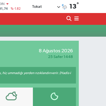
°
OIN
13
Tokat
91,74
%-1.82
AR
3620
%0.02
O
8690
%0.19
LİN
0380
%0.18
TIN
2,09000
%0.19
8 Ağustos 2026
100
98,00
%0
25 Safer 1448
u, hiç ummadığı yerden rızıklandırıverir. (Hadis-i