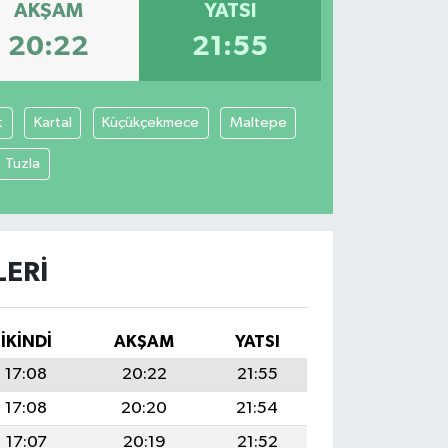
AKŞAM
YATSI
20:22
21:55
t
Kartal
Küçükçekmece
Maltepe
Tuzla
ERI
İKINDI
AKŞAM
YATSI
17:08
20:22
21:55
17:08
20:20
21:54
17:07
20:19
21:52