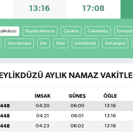
13:16
17:08
ylikdüzü
Büyükçekmece
Çatalca
Çekmeköy
Esenyur
Sancaktepe
Şile
Silivri
Sultanbeyli
Sultangazi
EYLIKDÜZÜ AYLIK NAMAZ VAKITLE
İMSAK
GÜNEŞ
ÖĞLE
1448
04:20
06:00
13:16
1448
04:21
06:01
13:16
1448
04:23
06:02
13:16