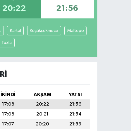
20:22
21:56
t
Kartal
Küçükçekmece
Maltepe
Tuzla
RI
İKINDI
AKŞAM
YATSI
17:08
20:22
21:56
17:08
20:21
21:54
17:07
20:20
21:53