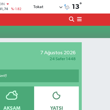
°
OIN
13
Tokat
91,74
%-1.82
AR
3620
%0.02
O
8690
%0.19
LİN
0380
%0.18
TIN
2,09000
%0.19
7 Ağustos 2026
100
98,00
%0
24 Safer 1448
erif)
AKŞAM
YATSI