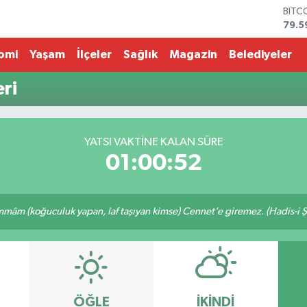
BITC
79.5
DOL
45,4
omi
Yaşam
İlçeler
Sağlık
Magazin
Belediyeler
EUR
53,3
ri
STER
61,6
G.AL
686
YATSI VAKTİNE KALAN SÜRE
BİST
01:00:52
14.5
âm (koğuculuk yapan, laf taşıyan kimse) Cennet’e giremez. (Hadis-i Ş
ÖĞLE
İKINDI