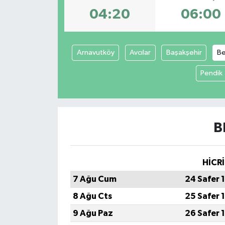
04:20
06:00
Spor
Teknoloji
Arnavutköy
Avcılar
Başakşehir
Be
Tokat Haberleri
Pendik
Yaşam
B
HİCRİ
7 Ağu Cum
24 Safer 
8 Ağu Cts
25 Safer 
9 Ağu Paz
26 Safer 