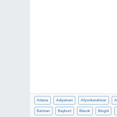
Spor
Teknoloji
Tokat Haberleri
Yaşam
Adana
Adıyaman
Afyonkarahisar
A
Batman
Bayburt
Bilecik
Bingöl