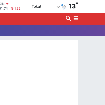
°
OIN
13
Tokat
91,74
%-1.82
AR
3620
%0.02
O
8690
%0.19
LİN
0380
%0.18
TIN
2,09000
%0.19
100
98,00
%0