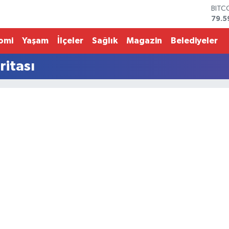
BITC
79.5
DOL
45,4
omi
Yaşam
İlçeler
Sağlık
Magazin
Belediyeler
EUR
53,3
ritası
STER
61,6
G.AL
686
BİST
14.5