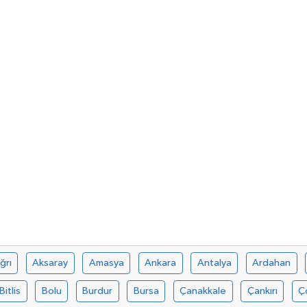
ğrı
Aksaray
Amasya
Ankara
Antalya
Ardahan
Bitlis
Bolu
Burdur
Bursa
Çanakkale
Çankırı
Ç