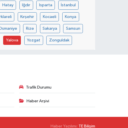
Hatay
Iğdır
Isparta
İstanbul
rklareli
Kırşehir
Kocaeli
Konya
Osmaniye
Rize
Sakarya
Samsun
Yalova
Yozgat
Zonguldak
Trafik Durumu
Haber Arşivi
Haber Yazılımı:
TE Bilişim