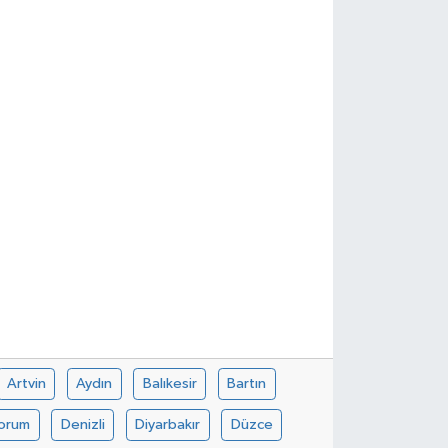
Artvin
Aydın
Balıkesir
Bartın
orum
Denizli
Diyarbakır
Düzce