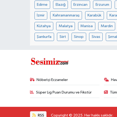
Edirne
Elazığ
Erzincan
Erzurum
İzmir
Kahramanmaraş
Karabük
Kar
Kütahya
Malatya
Manisa
Mardin
Şanlıurfa
Siirt
Sinop
Sivas
Şırna
Nöbetçi Eczaneler
Ha
Süper Lig Puan Durumu ve Fikstür
Tüm
RSS
Copyright © 2025. Her hakkı saklıdır.