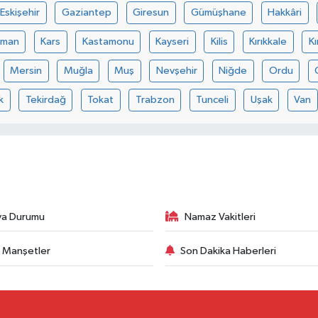
Eskişehir
Gaziantep
Giresun
Gümüşhane
Hakkâri
aman
Kars
Kastamonu
Kayseri
Kilis
Kırıkkale
Kı
Mersin
Muğla
Muş
Nevşehir
Niğde
Ordu
k
Tekirdağ
Tokat
Trabzon
Tunceli
Uşak
Van
va Durumu
Namaz Vakitleri
 Manşetler
Son Dakika Haberleri