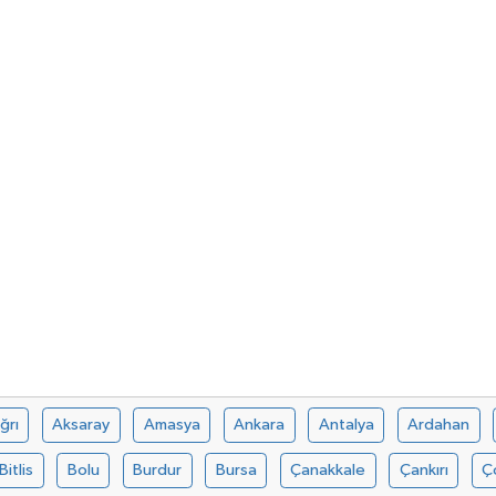
ğrı
Aksaray
Amasya
Ankara
Antalya
Ardahan
Bitlis
Bolu
Burdur
Bursa
Çanakkale
Çankırı
Ç