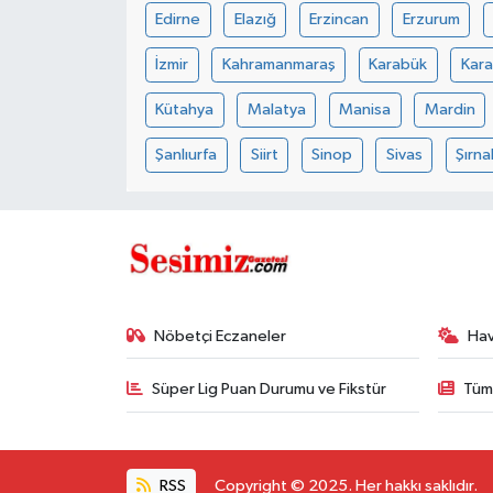
Edirne
Elazığ
Erzincan
Erzurum
İzmir
Kahramanmaraş
Karabük
Kar
Kütahya
Malatya
Manisa
Mardin
Şanlıurfa
Siirt
Sinop
Sivas
Şırna
Nöbetçi Eczaneler
Ha
Süper Lig Puan Durumu ve Fikstür
Tüm
RSS
Copyright © 2025. Her hakkı saklıdır.