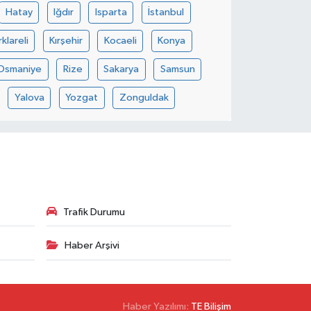
Hatay
Iğdır
Isparta
İstanbul
rklareli
Kırşehir
Kocaeli
Konya
Osmaniye
Rize
Sakarya
Samsun
Yalova
Yozgat
Zonguldak
Trafik Durumu
Haber Arşivi
Haber Yazılımı:
TE Bilişim