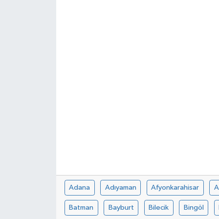
Spor
Teknoloji
Tokat Haberleri
Yaşam
Adana
Adıyaman
Afyonkarahisar
A
Batman
Bayburt
Bilecik
Bingöl