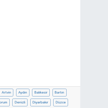
Artvin
Aydın
Balıkesir
Bartın
orum
Denizli
Diyarbakır
Düzce