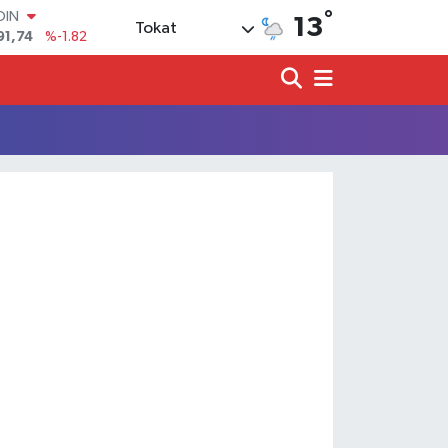
°
OIN
13
Tokat
91,74
%-1.82
AR
3620
%0.02
O
8690
%0.19
LİN
0380
%0.18
TIN
2,09000
%0.19
100
98,00
%0