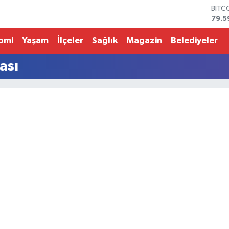
BITC
79.5
DOL
45,4
omi
Yaşam
İlçeler
Sağlık
Magazin
Belediyeler
EUR
53,3
ası
STER
61,6
G.AL
686
BİST
14.5