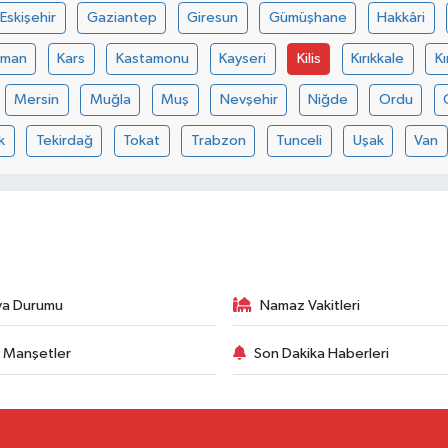
Eskişehir
Gaziantep
Giresun
Gümüşhane
Hakkâri
aman
Kars
Kastamonu
Kayseri
Kilis
Kırıkkale
Kı
Mersin
Muğla
Muş
Nevşehir
Niğde
Ordu
k
Tekirdağ
Tokat
Trabzon
Tunceli
Uşak
Van
va Durumu
Namaz Vakitleri
 Manşetler
Son Dakika Haberleri