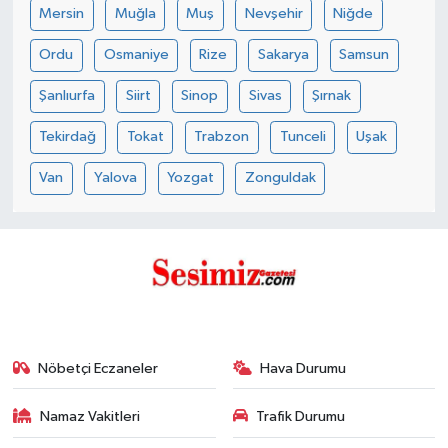
Mersin
Muğla
Muş
Nevşehir
Niğde
Ordu
Osmaniye
Rize
Sakarya
Samsun
Şanlıurfa
Siirt
Sinop
Sivas
Şırnak
Tekirdağ
Tokat
Trabzon
Tunceli
Uşak
Van
Yalova
Yozgat
Zonguldak
Nöbetçi Eczaneler
Hava Durumu
Namaz Vakitleri
Trafik Durumu