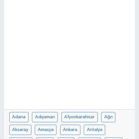
Spor
Teknoloji
Tokat Haberleri
Yaşam
Adana
Adıyaman
Afyonkarahisar
Ağrı
Aksaray
Amasya
Ankara
Antalya