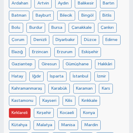
Ardahan
Artvin
Aydın
Balıkesir
Bartın
Batman
Bayburt
Bilecik
Bingöl
Bitlis
Bolu
Burdur
Bursa
Çanakkale
Çankırı
Çorum
Denizli
Diyarbakır
Düzce
Edirne
Elazığ
Erzincan
Erzurum
Eskişehir
Gaziantep
Giresun
Gümüşhane
Hakkâri
Hatay
Iğdır
Isparta
İstanbul
İzmir
Kahramanmaraş
Karabük
Karaman
Kars
Kastamonu
Kayseri
Kilis
Kırıkkale
Kırklareli
Kırşehir
Kocaeli
Konya
Kütahya
Malatya
Manisa
Mardin