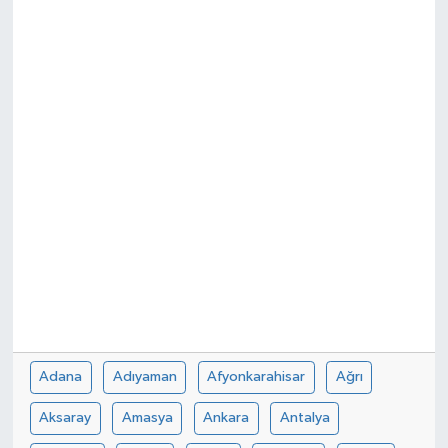
Spor
Teknoloji
Tokat Haberleri
Yaşam
Adana
Adıyaman
Afyonkarahisar
Ağrı
Aksaray
Amasya
Ankara
Antalya