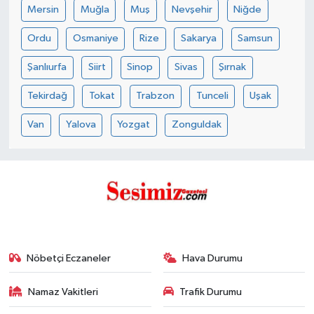
Mersin
Muğla
Muş
Nevşehir
Niğde
Ordu
Osmaniye
Rize
Sakarya
Samsun
Şanlıurfa
Siirt
Sinop
Sivas
Şırnak
Tekirdağ
Tokat
Trabzon
Tunceli
Uşak
Van
Yalova
Yozgat
Zonguldak
Nöbetçi Eczaneler
Hava Durumu
Namaz Vakitleri
Trafik Durumu