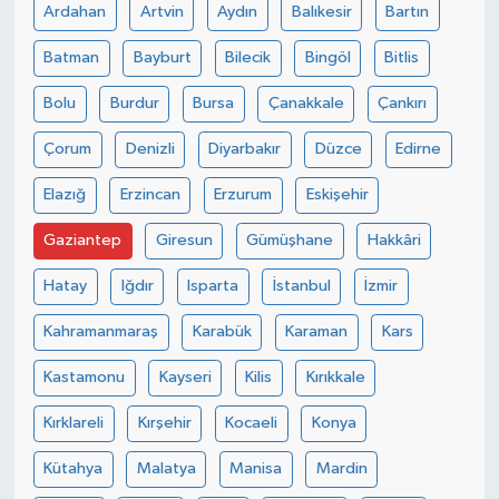
Ardahan
Artvin
Aydın
Balıkesir
Bartın
Batman
Bayburt
Bilecik
Bingöl
Bitlis
Bolu
Burdur
Bursa
Çanakkale
Çankırı
Çorum
Denizli
Diyarbakır
Düzce
Edirne
Elazığ
Erzincan
Erzurum
Eskişehir
Gaziantep
Giresun
Gümüşhane
Hakkâri
Hatay
Iğdır
Isparta
İstanbul
İzmir
Kahramanmaraş
Karabük
Karaman
Kars
Kastamonu
Kayseri
Kilis
Kırıkkale
Kırklareli
Kırşehir
Kocaeli
Konya
Kütahya
Malatya
Manisa
Mardin