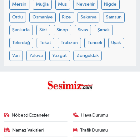
Mersin
Muğla
Muş
Nevşehir
Niğde
Ordu
Osmaniye
Rize
Sakarya
Samsun
Şanlıurfa
Siirt
Sinop
Sivas
Şırnak
Tekirdağ
Tokat
Trabzon
Tunceli
Uşak
Van
Yalova
Yozgat
Zonguldak
Nöbetçi Eczaneler
Hava Durumu
Namaz Vakitleri
Trafik Durumu