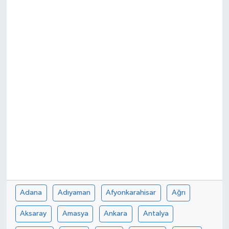
Spor
Teknoloji
Tokat Haberleri
Yaşam
Adana
Adıyaman
Afyonkarahisar
Ağrı
Aksaray
Amasya
Ankara
Antalya