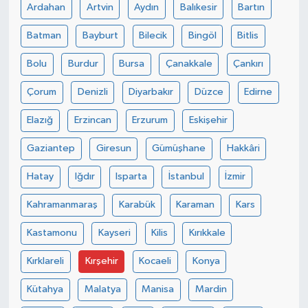
Ardahan
Artvin
Aydın
Balıkesir
Bartın
Batman
Bayburt
Bilecik
Bingöl
Bitlis
Bolu
Burdur
Bursa
Çanakkale
Çankırı
Çorum
Denizli
Diyarbakır
Düzce
Edirne
Elazığ
Erzincan
Erzurum
Eskişehir
Gaziantep
Giresun
Gümüşhane
Hakkâri
Hatay
Iğdır
Isparta
İstanbul
İzmir
Kahramanmaraş
Karabük
Karaman
Kars
Kastamonu
Kayseri
Kilis
Kırıkkale
Kırklareli
Kırşehir
Kocaeli
Konya
Kütahya
Malatya
Manisa
Mardin