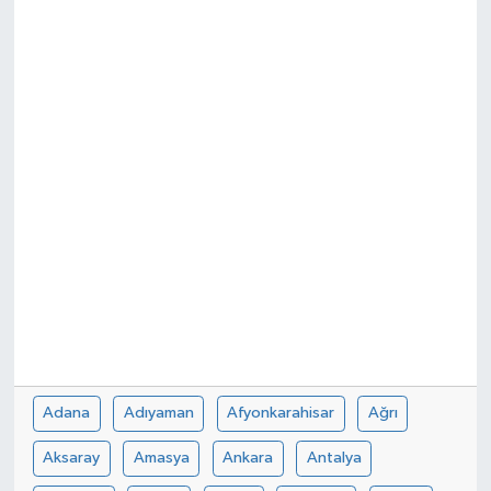
Spor
Teknoloji
Tokat Haberleri
Yaşam
Adana
Adıyaman
Afyonkarahisar
Ağrı
Aksaray
Amasya
Ankara
Antalya