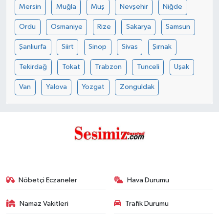
Mersin
Muğla
Muş
Nevşehir
Niğde
Ordu
Osmaniye
Rize
Sakarya
Samsun
Şanlıurfa
Siirt
Sinop
Sivas
Şırnak
Tekirdağ
Tokat
Trabzon
Tunceli
Uşak
Van
Yalova
Yozgat
Zonguldak
Nöbetçi Eczaneler
Hava Durumu
Namaz Vakitleri
Trafik Durumu