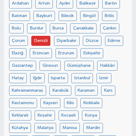
Ardahan
Artvin
Aydın
Balıkesir
Bartın
Batman
Bayburt
Bilecik
Bingöl
Bitlis
Bolu
Burdur
Bursa
Çanakkale
Çankırı
Çorum
Denizli
Diyarbakır
Düzce
Edirne
Elazığ
Erzincan
Erzurum
Eskişehir
Gaziantep
Giresun
Gümüşhane
Hakkâri
Hatay
Iğdır
Isparta
İstanbul
İzmir
Kahramanmaraş
Karabük
Karaman
Kars
Kastamonu
Kayseri
Kilis
Kırıkkale
Kırklareli
Kırşehir
Kocaeli
Konya
Kütahya
Malatya
Manisa
Mardin