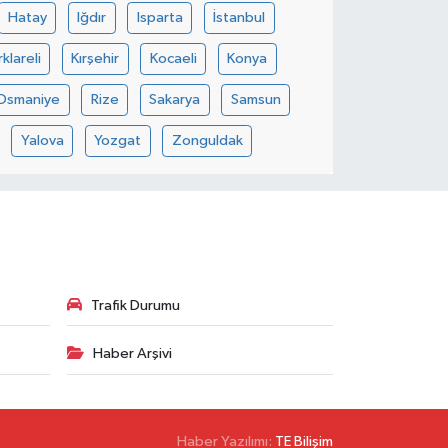
Hatay
Iğdır
Isparta
İstanbul
rklareli
Kırşehir
Kocaeli
Konya
Osmaniye
Rize
Sakarya
Samsun
Yalova
Yozgat
Zonguldak
Trafik Durumu
Haber Arşivi
Haber Yazılımı:
TE Bilişim