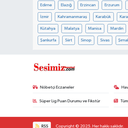
Edirne
Elazığ
Erzincan
Erzurum
İzmir
Kahramanmaraş
Karabük
Kar
Kütahya
Malatya
Manisa
Mardin
Şanlıurfa
Siirt
Sinop
Sivas
Şırna
Nöbetçi Eczaneler
Ha
Süper Lig Puan Durumu ve Fikstür
Tüm
RSS
Copyright © 2025. Her hakkı saklıdır.