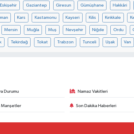
Eskişehir
Gaziantep
Giresun
Gümüşhane
Hakkâri
aman
Kars
Kastamonu
Kayseri
Kilis
Kırıkkale
Kı
Mersin
Muğla
Muş
Nevşehir
Niğde
Ordu
k
Tekirdağ
Tokat
Trabzon
Tunceli
Uşak
Van
va Durumu
Namaz Vakitleri
 Manşetler
Son Dakika Haberleri