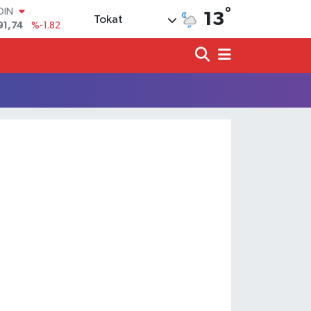
°
OIN
13
Tokat
91,74
%-1.82
AR
3620
%0.02
O
8690
%0.19
LİN
0380
%0.18
TIN
2,09000
%0.19
100
98,00
%0