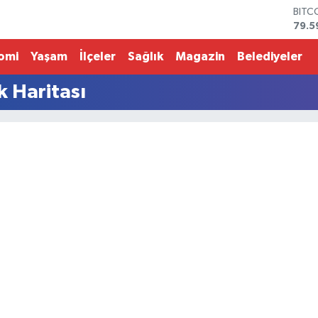
BITC
79.5
DOL
45,4
omi
Yaşam
İlçeler
Sağlık
Magazin
Belediyeler
EUR
53,3
k Haritası
STER
61,6
G.AL
686
BİST
14.5