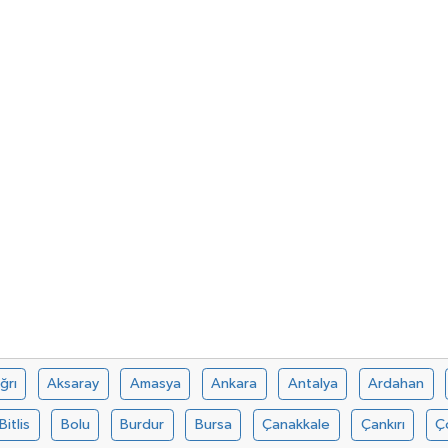
ğrı
Aksaray
Amasya
Ankara
Antalya
Ardahan
Bitlis
Bolu
Burdur
Bursa
Çanakkale
Çankırı
Ç