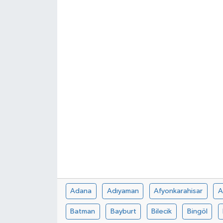
Spor
Teknoloji
Tokat Haberleri
Yaşam
Adana
Adıyaman
Afyonkarahisar
A
Batman
Bayburt
Bilecik
Bingöl