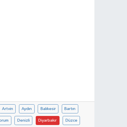
Artvin
Aydın
Balıkesir
Bartın
orum
Denizli
Diyarbakır
Düzce