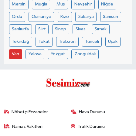
Mersin
Muğla
Muş
Nevşehir
Niğde
Ordu
Osmaniye
Rize
Sakarya
Samsun
Şanlıurfa
Siirt
Sinop
Sivas
Şırnak
Tekirdağ
Tokat
Trabzon
Tunceli
Uşak
Van
Yalova
Yozgat
Zonguldak
Nöbetçi Eczaneler
Hava Durumu
Namaz Vakitleri
Trafik Durumu