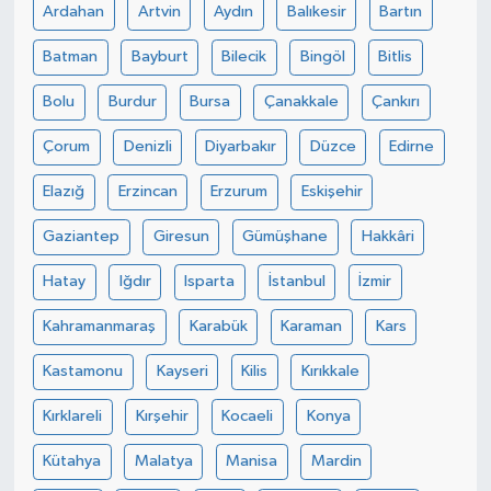
Ardahan
Artvin
Aydın
Balıkesir
Bartın
Batman
Bayburt
Bilecik
Bingöl
Bitlis
Bolu
Burdur
Bursa
Çanakkale
Çankırı
Çorum
Denizli
Diyarbakır
Düzce
Edirne
Elazığ
Erzincan
Erzurum
Eskişehir
Gaziantep
Giresun
Gümüşhane
Hakkâri
Hatay
Iğdır
Isparta
İstanbul
İzmir
Kahramanmaraş
Karabük
Karaman
Kars
Kastamonu
Kayseri
Kilis
Kırıkkale
Kırklareli
Kırşehir
Kocaeli
Konya
Kütahya
Malatya
Manisa
Mardin