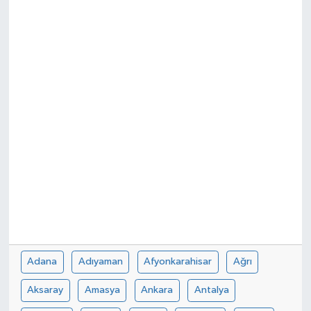
Spor
Teknoloji
Tokat Haberleri
Yaşam
Adana
Adıyaman
Afyonkarahisar
Ağrı
Aksaray
Amasya
Ankara
Antalya