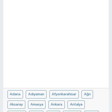
Spor
Teknoloji
Tokat Haberleri
Yaşam
Adana
Adıyaman
Afyonkarahisar
Ağrı
Aksaray
Amasya
Ankara
Antalya