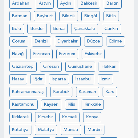
Ardahan
Artvin
Aydın
Balıkesir
Bartın
Batman
Bayburt
Bilecik
Bingöl
Bitlis
Bolu
Burdur
Bursa
Çanakkale
Çankırı
Çorum
Denizli
Diyarbakır
Düzce
Edirne
Elazığ
Erzincan
Erzurum
Eskişehir
Gaziantep
Giresun
Gümüşhane
Hakkâri
Hatay
Iğdır
Isparta
İstanbul
İzmir
Kahramanmaraş
Karabük
Karaman
Kars
Kastamonu
Kayseri
Kilis
Kırıkkale
Kırklareli
Kırşehir
Kocaeli
Konya
Kütahya
Malatya
Manisa
Mardin