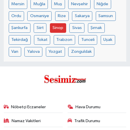
Mersin
Muğla
Muş
Nevşehir
Niğde
Ordu
Osmaniye
Rize
Sakarya
Samsun
Şanlıurfa
Siirt
Sinop
Sivas
Şırnak
Tekirdağ
Tokat
Trabzon
Tunceli
Uşak
Van
Yalova
Yozgat
Zonguldak
Nöbetçi Eczaneler
Hava Durumu
Namaz Vakitleri
Trafik Durumu