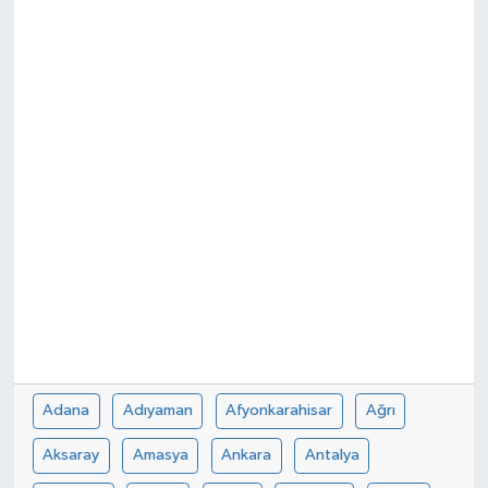
Spor
Teknoloji
Tokat Haberleri
Yaşam
Adana
Adıyaman
Afyonkarahisar
Ağrı
Aksaray
Amasya
Ankara
Antalya