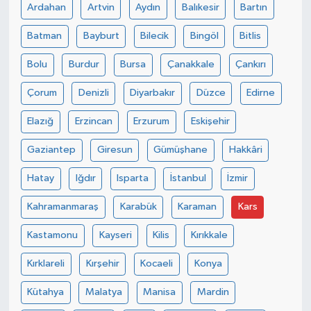
Ardahan
Artvin
Aydın
Balıkesir
Bartın
Batman
Bayburt
Bilecik
Bingöl
Bitlis
Bolu
Burdur
Bursa
Çanakkale
Çankırı
Çorum
Denizli
Diyarbakır
Düzce
Edirne
Elazığ
Erzincan
Erzurum
Eskişehir
Gaziantep
Giresun
Gümüşhane
Hakkâri
Hatay
Iğdır
Isparta
İstanbul
İzmir
Kahramanmaraş
Karabük
Karaman
Kars
Kastamonu
Kayseri
Kilis
Kırıkkale
Kırklareli
Kırşehir
Kocaeli
Konya
Kütahya
Malatya
Manisa
Mardin