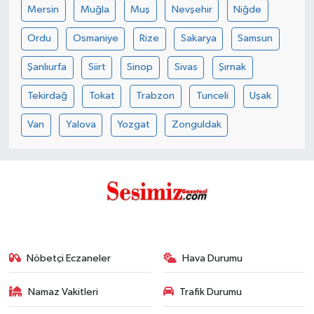
Mersin
Muğla
Muş
Nevşehir
Niğde
Ordu
Osmaniye
Rize
Sakarya
Samsun
Şanlıurfa
Siirt
Sinop
Sivas
Şırnak
Tekirdağ
Tokat
Trabzon
Tunceli
Uşak
Van
Yalova
Yozgat
Zonguldak
Nöbetçi Eczaneler
Hava Durumu
Namaz Vakitleri
Trafik Durumu