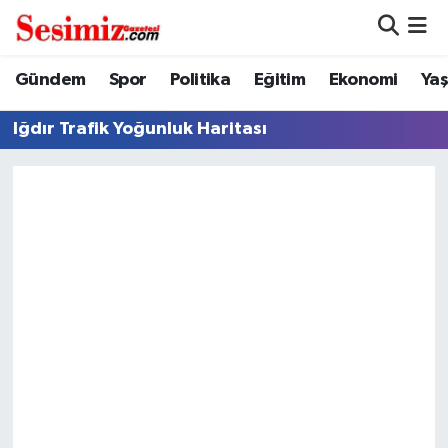
Dünya
Nöbetçi Eczaneler
Gündem
Spor
Politika
Eğitim
Ekonomi
Ya
Eğitim
Hava Durumu
Iğdır Trafik Yoğunluk Haritası
Ekonomi
Namaz Vakitleri
Genel
Trafik Durumu
Gündem
Süper Lig Puan Durumu ve Fikstür
Magazin
Tüm Manşetler
Politika
Son Dakika Haberleri
Sağlık
Haber Arşivi